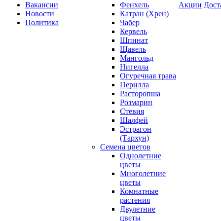
Вакансии
Фенхель
Акции
Дост
Новости
Катран (Хрен)
Политика
Чабер
Кервель
Шпинат
Щавель
Мангольд
Нигелла
Огуречная трава
Перилла
Расторопша
Розмарин
Стевия
Шалфей
Эстрагон
(Тархун)
Семена цветов
Однолетние
цветы
Многолетние
цветы
Комнатные
растения
Двулетние
цветы