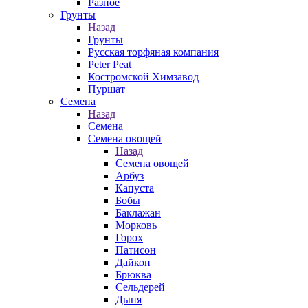
Разное
Грунты
Назад
Грунты
Русская торфяная компания
Peter Peat
Костромской Химзавод
Пуршат
Семена
Назад
Семена
Семена овощей
Назад
Семена овощей
Арбуз
Капуста
Бобы
Баклажан
Морковь
Горох
Патисон
Дайкон
Брюква
Сельдерей
Дыня