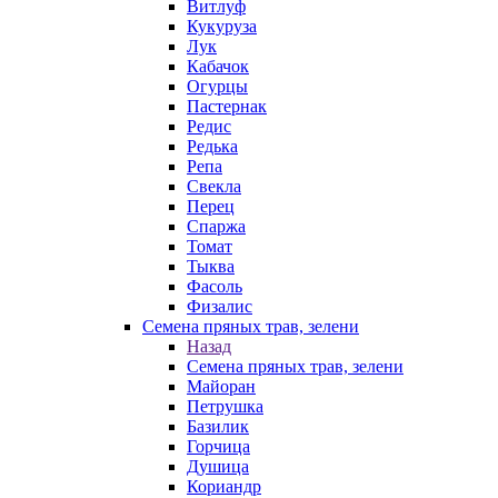
Витлуф
Кукуруза
Лук
Кабачок
Огурцы
Пастернак
Редис
Редька
Репа
Свекла
Перец
Спаржа
Томат
Тыква
Фасоль
Физалис
Семена пряных трав, зелени
Назад
Семена пряных трав, зелени
Майоран
Петрушка
Базилик
Горчица
Душица
Кориандр