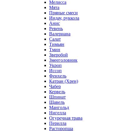
Мелисса
Мята
Пряные смеси
Индау, руккола
Анис
Ревень
Валериана
Салат
Тимьян
Тмин
Зверобой
Змееголовник
Укроп
Иссоп
Фенхель
Катран (Хрен)
Чабер
Кервель
Шпинат
Щавель
Мангольд
Нигелла
Огуречная трава
Перилла
Расторопша