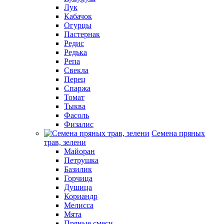
Лук
Кабачок
Огурцы
Пастернак
Редис
Редька
Репа
Свекла
Перец
Спаржа
Томат
Тыква
Фасоль
Физалис
Семена пряных
трав, зелени
Майоран
Петрушка
Базилик
Горчица
Душица
Кориандр
Мелисса
Мята
Пряные смеси