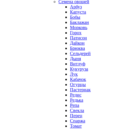
Семена овощей
Арбуз
Капуста
Бобы
Баклажан
Морковь
Горох
Патисон
Дайкон
Брюква
Сельдерей
Дыня
Витлуф
Кукуруза
Лук
Кабачок
Огурцы
Пастернак
Редис
Редька
Репа
Свекла
Перец
Спаржа
Томат