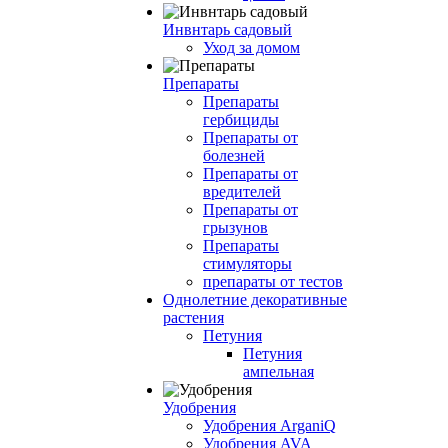
Инвнтарь садовый
Уход за домом
Препараты
Препараты
гербициды
Препараты от
болезней
Препараты от
вредителей
Препараты от
грызунов
Препараты
стимуляторы
препараты от тестов
Однолетние декоративные
растения
Петуния
Петуния
ампельная
Удобрения
Удобрения ArganiQ
Удобрения AVA