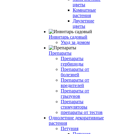
цветы
Комнатные
растения
Двулетние
цветы
Инвнтарь садовый
Уход за домом
Препараты
Препараты
гербициды
Препараты от
болезней
Препараты от
вредителей
Препараты от
грызунов
Препараты
стимуляторы
препараты от тестов
Однолетние декоративные
растения
Петуния
Петуния