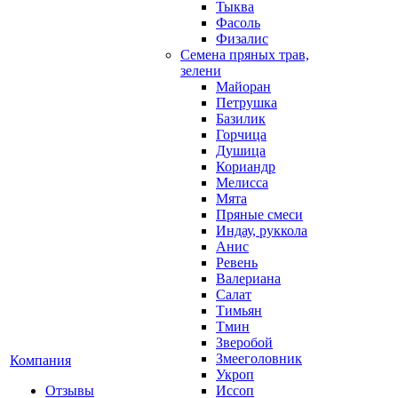
Тыква
Фасоль
Физалис
Семена пряных трав,
зелени
Майоран
Петрушка
Базилик
Горчица
Душица
Кориандр
Мелисса
Мята
Пряные смеси
Индау, руккола
Анис
Ревень
Валериана
Салат
Тимьян
Тмин
Зверобой
Змееголовник
Компания
Укроп
Отзывы
Иссоп