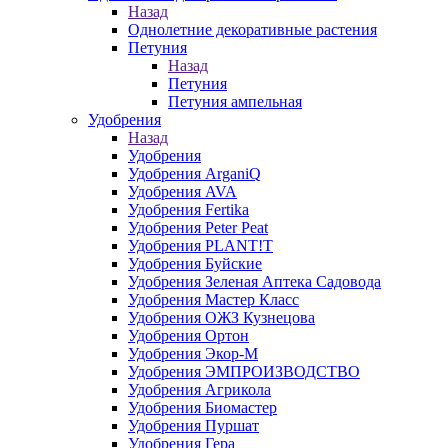
Назад
Однолетние декоративные растения
Петуния
Назад
Петуния
Петуния ампельная
Удобрения
Назад
Удобрения
Удобрения ArganiQ
Удобрения AVA
Удобрения Fertika
Удобрения Peter Peat
Удобрения PLANT!T
Удобрения Буйские
Удобрения Зеленая Аптека Садовода
Удобрения Мастер Класс
Удобрения ОЖЗ Кузнецова
Удобрения Ортон
Удобрения Экор-М
Удобрения ЭМПРОИЗВОДСТВО
Удобрения Агрикола
Удобрения Биомастер
Удобрения Пуршат
Удобрения Гера