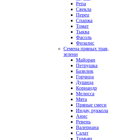
Репа
Свекла
Перец
Спаржа
Томат
Тыква
Фасоль
Физалис
Семена пряных трав,
зелени
Майоран
Петрушка
Базилик
Горчица
Душица
Кориандр
Мелисса
Мята
Пряные смеси
Индау, руккола
Анис
Ревень
Валериана
Салат
Тимьян