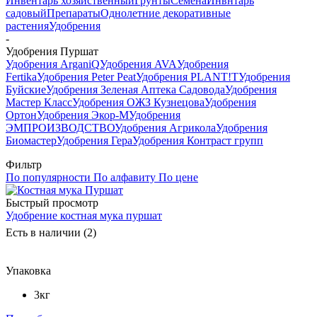
Инвентарь хозяйственный
Грунты
Семена
Инвнтарь
садовый
Препараты
Однолетние декоративные
растения
Удобрения
-
Удобрения Пуршат
Удобрения ArganiQ
Удобрения AVA
Удобрения
Fertika
Удобрения Peter Peat
Удобрения PLANT!T
Удобрения
Буйские
Удобрения Зеленая Аптека Садовода
Удобрения
Мастер Класс
Удобрения ОЖЗ Кузнецова
Удобрения
Ортон
Удобрения Экор-М
Удобрения
ЭМПРОИЗВОДСТВО
Удобрения Агрикола
Удобрения
Биомастер
Удобрения Гера
Удобрения Контраст групп
Фильтр
По популярности
По алфавиту
По цене
Быстрый просмотр
Удобрение костная мука пуршат
Есть в наличии (2)
Упаковка
3кг