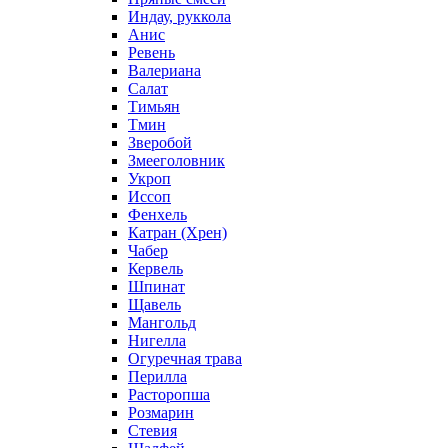
Индау, руккола
Анис
Ревень
Валериана
Салат
Тимьян
Тмин
Зверобой
Змееголовник
Укроп
Иссоп
Фенхель
Катран (Хрен)
Чабер
Кервель
Шпинат
Щавель
Мангольд
Нигелла
Огуречная трава
Перилла
Расторопша
Розмарин
Стевия