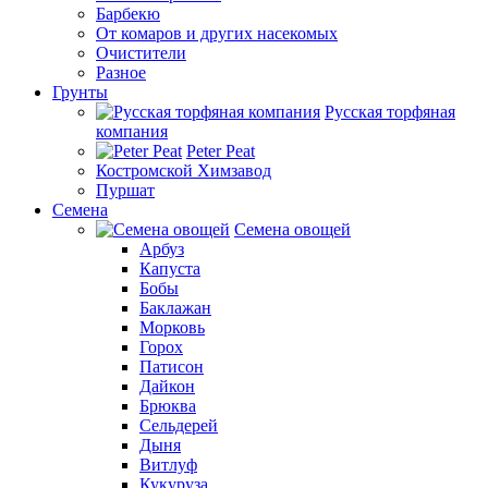
Барбекю
От комаров и других насекомых
Очистители
Разное
Грунты
Русская торфяная
компания
Peter Peat
Костромской Химзавод
Пуршат
Семена
Семена овощей
Арбуз
Капуста
Бобы
Баклажан
Морковь
Горох
Патисон
Дайкон
Брюква
Сельдерей
Дыня
Витлуф
Кукуруза