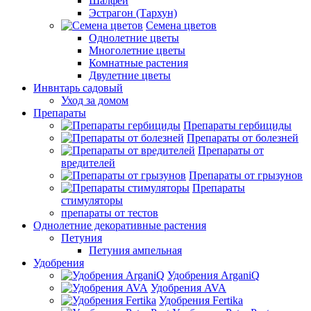
Шалфей
Эстрагон (Тархун)
Семена цветов
Однолетние цветы
Многолетние цветы
Комнатные растения
Двулетние цветы
Инвнтарь садовый
Уход за домом
Препараты
Препараты гербициды
Препараты от болезней
Препараты от
вредителей
Препараты от грызунов
Препараты
стимуляторы
препараты от тестов
Однолетние декоративные растения
Петуния
Петуния ампельная
Удобрения
Удобрения ArganiQ
Удобрения AVA
Удобрения Fertika