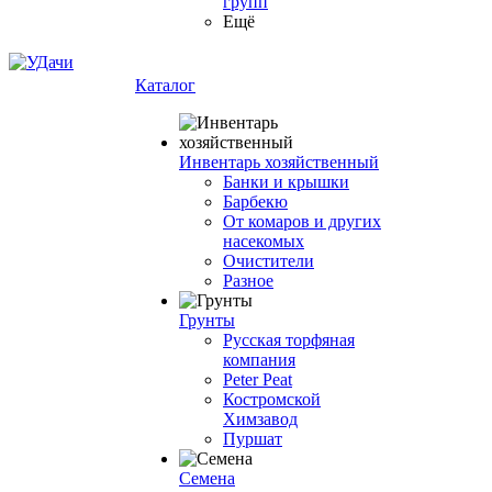
групп
Ещё
Каталог
Инвентарь хозяйственный
Банки и крышки
Барбекю
От комаров и других
насекомых
Очистители
Разное
Грунты
Русская торфяная
компания
Peter Peat
Костромской
Химзавод
Пуршат
Семена