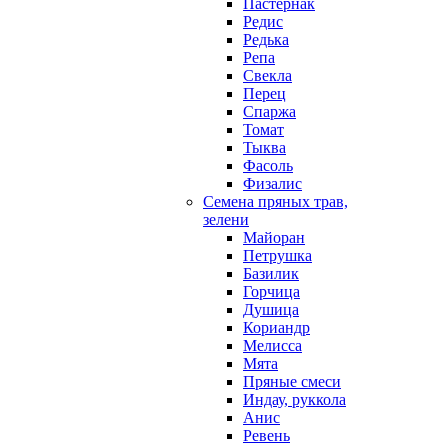
Пастернак
Редис
Редька
Репа
Свекла
Перец
Спаржа
Томат
Тыква
Фасоль
Физалис
Семена пряных трав,
зелени
Майоран
Петрушка
Базилик
Горчица
Душица
Кориандр
Мелисса
Мята
Пряные смеси
Индау, руккола
Анис
Ревень