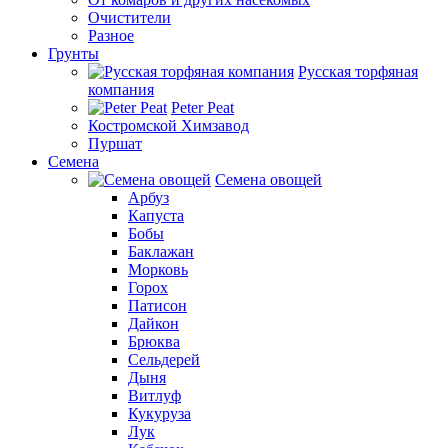
Очистители
Разное
Грунты
Русская торфяная
компания
Peter Peat
Костромской Химзавод
Пуршат
Семена
Семена овощей
Арбуз
Капуста
Бобы
Баклажан
Морковь
Горох
Патисон
Дайкон
Брюква
Сельдерей
Дыня
Витлуф
Кукуруза
Лук