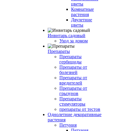
цветы
Комнатные
растения
Двулетние
цветы
Инвнтарь садовый
Уход за домом
Препараты
Препараты
гербициды
Препараты от
болезней
Препараты от
вредителей
Препараты от
грызунов
Препараты
стимуляторы
препараты от тестов
Однолетние декоративные
растения
Петуния
Петуния