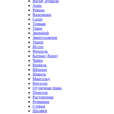
Индау, руккола
Анис
Ревень
Валериана
Салат
Тимьян
Тмин
Зверобой
Змееголовник
Укроп
Иссоп
Фенхель
Катран (Хрен)
Чабер
Кервель
Шпинат
Щавель
Мангольд
Нигелла
Огуречная трава
Перилла
Расторопша
Розмарин
Стевия
Шалфей