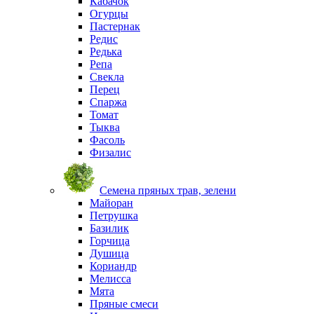
Кабачок
Огурцы
Пастернак
Редис
Редька
Репа
Свекла
Перец
Спаржа
Томат
Тыква
Фасоль
Физалис
Семена пряных трав, зелени
Майоран
Петрушка
Базилик
Горчица
Душица
Кориандр
Мелисса
Мята
Пряные смеси