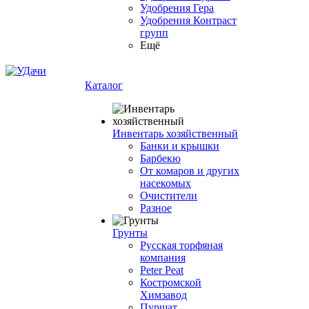
Удобрения Гера
Удобрения Контраст
групп
Ещё
Каталог
Инвентарь хозяйственный
Банки и крышки
Барбекю
От комаров и других
насекомых
Очистители
Разное
Грунты
Русская торфяная
компания
Peter Peat
Костромской
Химзавод
Пуршат