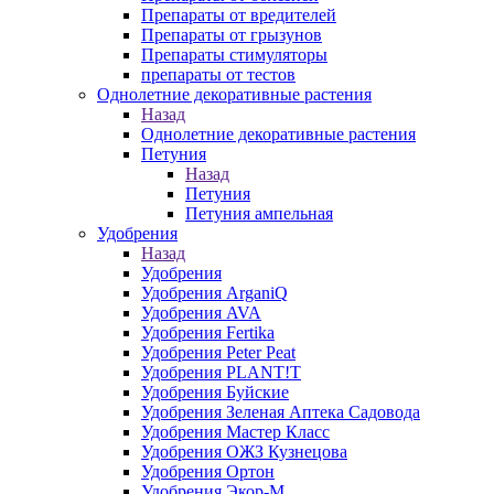
Препараты от вредителей
Препараты от грызунов
Препараты стимуляторы
препараты от тестов
Однолетние декоративные растения
Назад
Однолетние декоративные растения
Петуния
Назад
Петуния
Петуния ампельная
Удобрения
Назад
Удобрения
Удобрения ArganiQ
Удобрения AVA
Удобрения Fertika
Удобрения Peter Peat
Удобрения PLANT!T
Удобрения Буйские
Удобрения Зеленая Аптека Садовода
Удобрения Мастер Класс
Удобрения ОЖЗ Кузнецова
Удобрения Ортон
Удобрения Экор-М