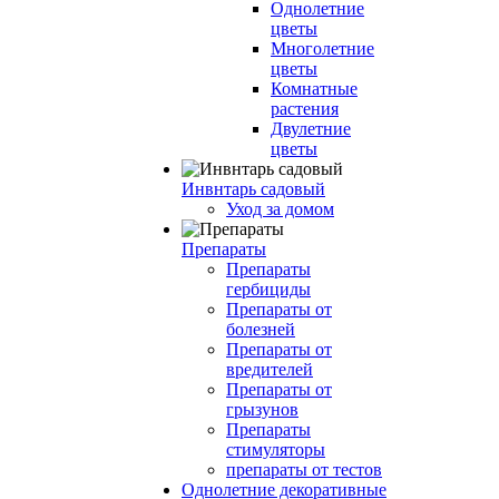
Однолетние
цветы
Многолетние
цветы
Комнатные
растения
Двулетние
цветы
Инвнтарь садовый
Уход за домом
Препараты
Препараты
гербициды
Препараты от
болезней
Препараты от
вредителей
Препараты от
грызунов
Препараты
стимуляторы
препараты от тестов
Однолетние декоративные