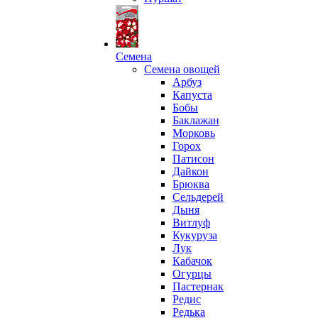
Семена
Семена овощей
Арбуз
Капуста
Бобы
Баклажан
Морковь
Горох
Патисон
Дайкон
Брюква
Сельдерей
Дыня
Витлуф
Кукуруза
Лук
Кабачок
Огурцы
Пастернак
Редис
Редька