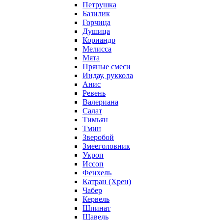
Петрушка
Базилик
Горчица
Душица
Кориандр
Мелисса
Мята
Пряные смеси
Индау, руккола
Анис
Ревень
Валериана
Салат
Тимьян
Тмин
Зверобой
Змееголовник
Укроп
Иссоп
Фенхель
Катран (Хрен)
Чабер
Кервель
Шпинат
Щавель