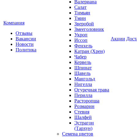
Валериана
Салат
Тимьян
Тмин
Компания
Зверобой
Змееголовник
Отзывы
Укроп
Вакансии
Акции
Дост
Иссоп
Новости
Фенхель
Политика
Катран (Хрен)
Чабер
Кервель
Шпинат
Щавель
Мангольд
Нигелла
Огуречная трава
Перилла
Расторопша
Розмарин
Стевия
Шалфей
Эстрагон
(Тархун)
Семена цветов