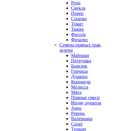
Репа
Свекла
Перец
Спаржа
Томат
Тыква
Фасоль
Физалис
Семена пряных трав,
зелени
Майоран
Петрушка
Базилик
Горчица
Душица
Кориандр
Мелисса
Мята
Пряные смеси
Индау, руккола
Анис
Ревень
Валериана
Салат
Тимьян