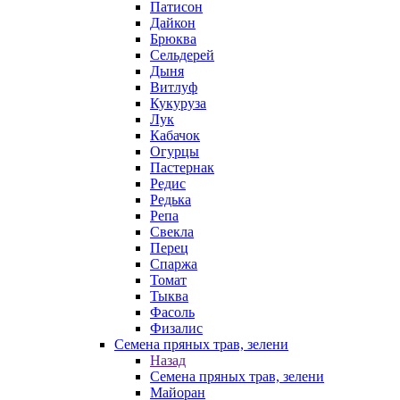
Патисон
Дайкон
Брюква
Сельдерей
Дыня
Витлуф
Кукуруза
Лук
Кабачок
Огурцы
Пастернак
Редис
Редька
Репа
Свекла
Перец
Спаржа
Томат
Тыква
Фасоль
Физалис
Семена пряных трав, зелени
Назад
Семена пряных трав, зелени
Майоран