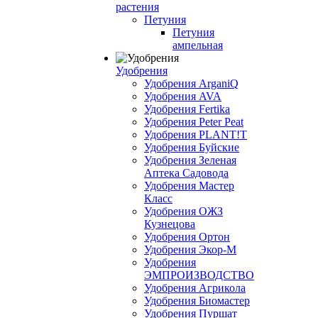
растения
Петуния
Петуния
ампельная
Удобрения
Удобрения ArganiQ
Удобрения AVA
Удобрения Fertika
Удобрения Peter Peat
Удобрения PLANT!T
Удобрения Буйские
Удобрения Зеленая
Аптека Садовода
Удобрения Мастер
Класс
Удобрения ОЖЗ
Кузнецова
Удобрения Ортон
Удобрения Экор-М
Удобрения
ЭМПРОИЗВОДСТВО
Удобрения Агрикола
Удобрения Биомастер
Удобрения Пуршат