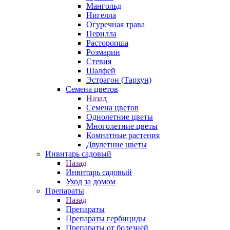
Мангольд
Нигелла
Огуречная трава
Перилла
Расторопша
Розмарин
Стевия
Шалфей
Эстрагон (Тархун)
Семена цветов
Назад
Семена цветов
Однолетние цветы
Многолетние цветы
Комнатные растения
Двулетние цветы
Инвнтарь садовый
Назад
Инвнтарь садовый
Уход за домом
Препараты
Назад
Препараты
Препараты гербициды
Препараты от болезней