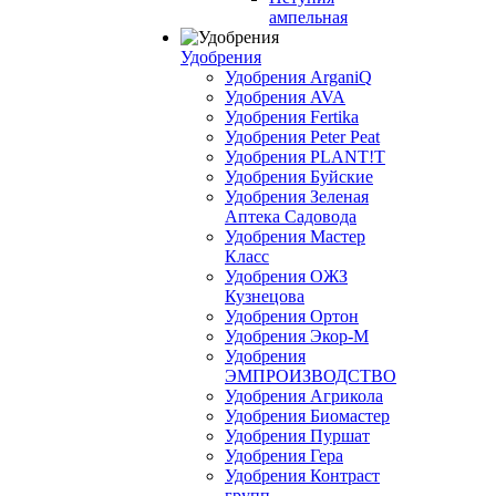
ампельная
Удобрения
Удобрения ArganiQ
Удобрения AVA
Удобрения Fertika
Удобрения Peter Peat
Удобрения PLANT!T
Удобрения Буйские
Удобрения Зеленая
Аптека Садовода
Удобрения Мастер
Класс
Удобрения ОЖЗ
Кузнецова
Удобрения Ортон
Удобрения Экор-М
Удобрения
ЭМПРОИЗВОДСТВО
Удобрения Агрикола
Удобрения Биомастер
Удобрения Пуршат
Удобрения Гера
Удобрения Контраст
групп