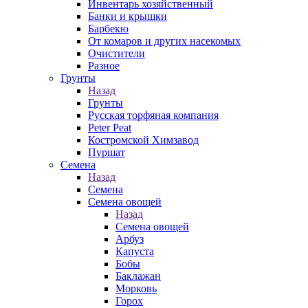
Инвентарь хозяйственный
Банки и крышки
Барбекю
От комаров и других насекомых
Очистители
Разное
Грунты
Назад
Грунты
Русская торфяная компания
Peter Peat
Костромской Химзавод
Пуршат
Семена
Назад
Семена
Семена овощей
Назад
Семена овощей
Арбуз
Капуста
Бобы
Баклажан
Морковь
Горох