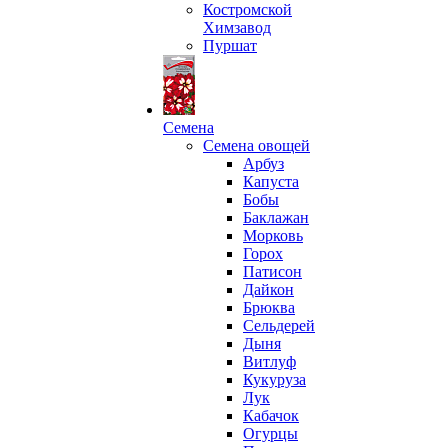
Костромской
Химзавод
Пуршат
Семена
Семена овощей
Арбуз
Капуста
Бобы
Баклажан
Морковь
Горох
Патисон
Дайкон
Брюква
Сельдерей
Дыня
Витлуф
Кукуруза
Лук
Кабачок
Огурцы