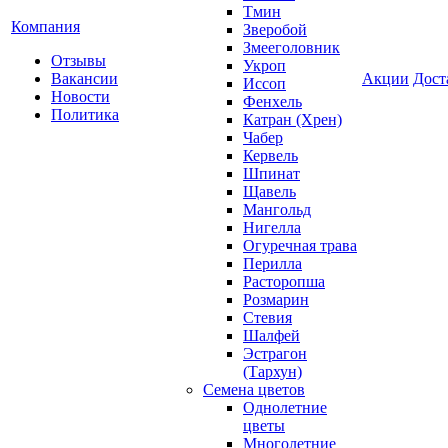
Тмин
Компания
Зверобой
Змееголовник
Отзывы
Укроп
Вакансии
Акции
Дост
Иссоп
Новости
Фенхель
Политика
Катран (Хрен)
Чабер
Кервель
Шпинат
Щавель
Мангольд
Нигелла
Огуречная трава
Перилла
Расторопша
Розмарин
Стевия
Шалфей
Эстрагон
(Тархун)
Семена цветов
Однолетние
цветы
Многолетние