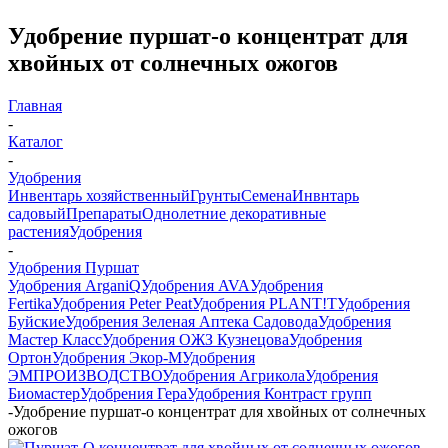
Удобрение пуршат-о концентрат для
хвойных от солнечных ожогов
Главная
-
Каталог
-
Удобрения
Инвентарь хозяйственный
Грунты
Семена
Инвнтарь
садовый
Препараты
Однолетние декоративные
растения
Удобрения
-
Удобрения Пуршат
Удобрения ArganiQ
Удобрения AVA
Удобрения
Fertika
Удобрения Peter Peat
Удобрения PLANT!T
Удобрения
Буйские
Удобрения Зеленая Аптека Садовода
Удобрения
Мастер Класс
Удобрения ОЖЗ Кузнецова
Удобрения
Ортон
Удобрения Экор-М
Удобрения
ЭМПРОИЗВОДСТВО
Удобрения Агрикола
Удобрения
Биомастер
Удобрения Гера
Удобрения Контраст групп
-
Удобрение пуршат-о концентрат для хвойных от солнечных
ожогов