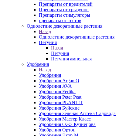
Препараты от вредителей
Препараты от грызунов
Препараты стимуляторы
препараты от тестов
Однолетние декоративные растения
Назад
Однолетние декоративные растения
Петуния
Назад
Петуния
Петуния ампельная
Удобрения
Назад
Удобрения
Удобрения ArganiQ
Удобрения AVA
Удобрения Fertika
Удобрения Peter Peat
Удобрения PLANT!T
Удобрения Буйские
Удобрения Зеленая Аптека Садовода
Удобрения Мастер Класс
Удобрения ОЖЗ Кузнецова
Удобрения Ортон
Удобрения Экор-М