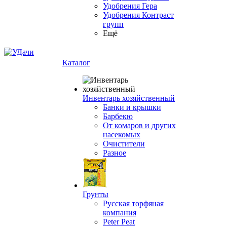
Удобрения Гера
Удобрения Контраст
групп
Ещё
Каталог
Инвентарь хозяйственный
Банки и крышки
Барбекю
От комаров и других
насекомых
Очистители
Разное
Грунты
Русская торфяная
компания
Peter Peat