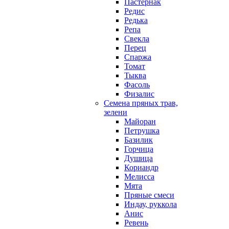
Пастернак
Редис
Редька
Репа
Свекла
Перец
Спаржа
Томат
Тыква
Фасоль
Физалис
Семена пряных трав,
зелени
Майоран
Петрушка
Базилик
Горчица
Душица
Кориандр
Мелисса
Мята
Пряные смеси
Индау, руккола
Анис
Ревень