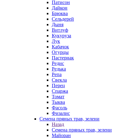
Патисон
Дайкон
Брюква
Сельдерей
Дыня
Витлуф
Кукуруза
Лук
Кабачок
Огурцы
Пастернак
Редис
Редька
Репа
Свекла
Перец
Спаржа
Томат
Тыква
Фасоль
Физалис
Семена пряных трав, зелени
Назад
Семена пряных трав, зелени
Майоран