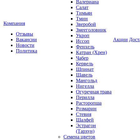
Валериана
Салат
Тимьян
Тмин
Компания
Зверобой
Змееголовник
Отзывы
Укроп
Вакансии
Акции
Дост
Иссоп
Новости
Фенхель
Политика
Катран (Хрен)
Чабер
Кервель
Шпинат
Щавель
Мангольд
Нигелла
Огуречная трава
Перилла
Расторопша
Розмарин
Стевия
Шалфей
Эстрагон
(Тархун)
Семена цветов