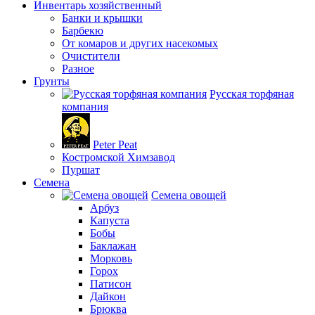
Инвентарь хозяйственный
Банки и крышки
Барбекю
От комаров и других насекомых
Очистители
Разное
Грунты
Русская торфяная
компания
Peter Peat
Костромской Химзавод
Пуршат
Семена
Семена овощей
Арбуз
Капуста
Бобы
Баклажан
Морковь
Горох
Патисон
Дайкон
Брюква