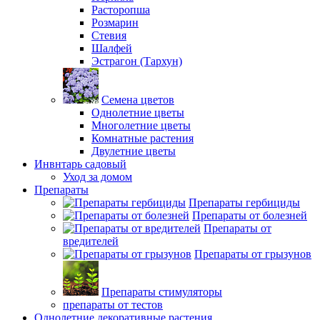
Расторопша
Розмарин
Стевия
Шалфей
Эстрагон (Тархун)
Семена цветов
Однолетние цветы
Многолетние цветы
Комнатные растения
Двулетние цветы
Инвнтарь садовый
Уход за домом
Препараты
Препараты гербициды
Препараты от болезней
Препараты от
вредителей
Препараты от грызунов
Препараты стимуляторы
препараты от тестов
Однолетние декоративные растения