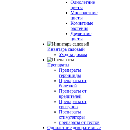
Однолетние
цветы
Многолетние
цветы
Комнатные
растения
Двулетние
цветы
Инвнтарь садовый
Уход за домом
Препараты
Препараты
гербициды
Препараты от
болезней
Препараты от
вредителей
Препараты от
грызунов
Препараты
стимуляторы
препараты от тестов
Однолетние декоративные