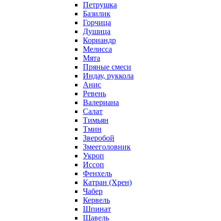
Петрушка
Базилик
Горчица
Душица
Кориандр
Мелисса
Мята
Пряные смеси
Индау, руккола
Анис
Ревень
Валериана
Салат
Тимьян
Тмин
Зверобой
Змееголовник
Укроп
Иссоп
Фенхель
Катран (Хрен)
Чабер
Кервель
Шпинат
Щавель