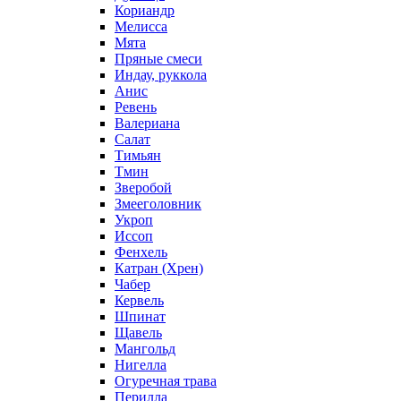
Кориандр
Мелисса
Мята
Пряные смеси
Индау, руккола
Анис
Ревень
Валериана
Салат
Тимьян
Тмин
Зверобой
Змееголовник
Укроп
Иссоп
Фенхель
Катран (Хрен)
Чабер
Кервель
Шпинат
Щавель
Мангольд
Нигелла
Огуречная трава
Перилла