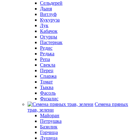
Сельдерей
Дыня
Витлуф
Кукуруза
Лук
Кабачок
Огурцы
Пастернак
Редис
Редька
Репа
Свекла
Перец
Спаржа
Томат
Тыква
Фасоль
Физалис
Семена пряных
трав, зелени
Майоран
Петрушка
Базилик
Горчица
Душица