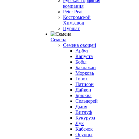
Русская торфяная
компания
Peter Peat
Костромской
Химзавод
Пуршат
Семена
Семена овощей
Арбуз
Капуста
Бобы
Баклажан
Морковь
Горох
Патисон
Дайкон
Брюква
Сельдерей
Дыня
Витлуф
Кукуруза
Лук
Кабачок
Огурцы