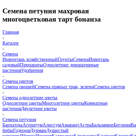
Семена петуния махровая
многоцветковая тарт бонанза
Главная
-
Каталог
-
Семена
Инвентарь хозяйственный
Грунты
Семена
Инвнтарь
садовый
Препараты
Однолетние декоративные
растения
Удобрения
-
Семена цветов
Семена овощей
Семена пряных трав, зелени
Семена цветов
-
Семена однолетние цветы
Однолетние цветы
Многолетние цветы
Комнатные
растения
Двулетние цветы
-
Семена петуния
Бархатцы
Агератум
Алиссум
Амарант
Астра
Бальзамин
Бегония
Ва
бобы
Годеция
Дурман
Душистый
горошек
Иберис
Ипомея
Календула
Катарантус
Кларкия
Клеома
Кл