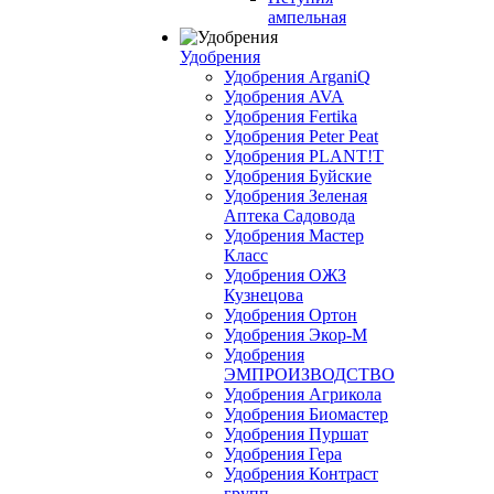
ампельная
Удобрения
Удобрения ArganiQ
Удобрения AVA
Удобрения Fertika
Удобрения Peter Peat
Удобрения PLANT!T
Удобрения Буйские
Удобрения Зеленая
Аптека Садовода
Удобрения Мастер
Класс
Удобрения ОЖЗ
Кузнецова
Удобрения Ортон
Удобрения Экор-М
Удобрения
ЭМПРОИЗВОДСТВО
Удобрения Агрикола
Удобрения Биомастер
Удобрения Пуршат
Удобрения Гера
Удобрения Контраст
групп