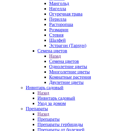
Мангольд
Нигелла
Огуречная трава
Перилла
Расторопша
Розмарин
Стевия
Шалфей
Эстрагон (Тархун)
Семена цветов
Назад
Семена цветов
Однолетние цветы
Многолетние цветы
Комнатные растения
Двулетние цветы
Инвнтарь садовый
Назад
Инвнтарь садовый
Уход за домом
Препараты
Назад
Препараты
Препараты гербициды
Препараты от болезней