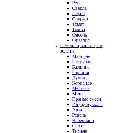
Репа
Свекла
Перец
Спаржа
Томат
Тыква
Фасоль
Физалис
Семена пряных трав,
зелени
Майоран
Петрушка
Базилик
Горчица
Душица
Кориандр
Мелисса
Мята
Пряные смеси
Индау, руккола
Анис
Ревень
Валериана
Салат
Тимьян