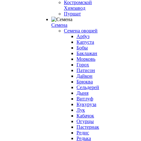
Костромской
Химзавод
Пуршат
Семена
Семена овощей
Арбуз
Капуста
Бобы
Баклажан
Морковь
Горох
Патисон
Дайкон
Брюква
Сельдерей
Дыня
Витлуф
Кукуруза
Лук
Кабачок
Огурцы
Пастернак
Редис
Редька