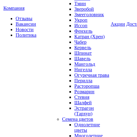
Тмин
Компания
Зверобой
Змееголовник
Отзывы
Укроп
Вакансии
Акции
Дост
Иссоп
Новости
Фенхель
Политика
Катран (Хрен)
Чабер
Кервель
Шпинат
Щавель
Мангольд
Нигелла
Огуречная трава
Перилла
Расторопша
Розмарин
Стевия
Шалфей
Эстрагон
(Тархун)
Семена цветов
Однолетние
цветы
Многолетние