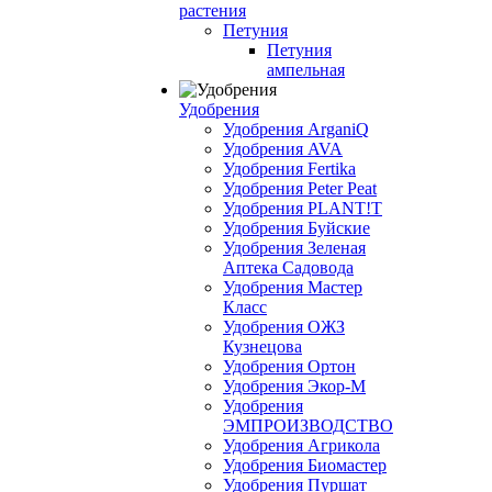
растения
Петуния
Петуния
ампельная
Удобрения
Удобрения ArganiQ
Удобрения AVA
Удобрения Fertika
Удобрения Peter Peat
Удобрения PLANT!T
Удобрения Буйские
Удобрения Зеленая
Аптека Садовода
Удобрения Мастер
Класс
Удобрения ОЖЗ
Кузнецова
Удобрения Ортон
Удобрения Экор-М
Удобрения
ЭМПРОИЗВОДСТВО
Удобрения Агрикола
Удобрения Биомастер
Удобрения Пуршат