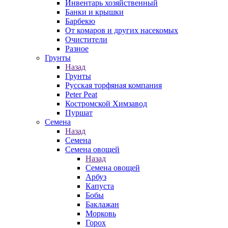
Инвентарь хозяйственный
Банки и крышки
Барбекю
От комаров и других насекомых
Очистители
Разное
Грунты
Назад
Грунты
Русская торфяная компания
Peter Peat
Костромской Химзавод
Пуршат
Семена
Назад
Семена
Семена овощей
Назад
Семена овощей
Арбуз
Капуста
Бобы
Баклажан
Морковь
Горох