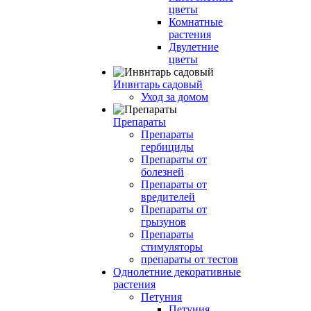
цветы
Комнатные
растения
Двулетние
цветы
Инвнтарь садовый
Уход за домом
Препараты
Препараты
гербициды
Препараты от
болезней
Препараты от
вредителей
Препараты от
грызунов
Препараты
стимуляторы
препараты от тестов
Однолетние декоративные
растения
Петуния
Петуния