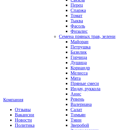
Перец
Спаржа
Томат
Тыква
Фасоль
Физалис
Семена пряных трав, зелени
Майоран
Петрушка
Базилик
Горчица
Душица
Кориандр
Мелисса
Мята
Пряные смеси
Индау, руккола
Анис
Ревень
Компания
Валериана
Отзывы
Салат
Вакансии
Тимьян
Новости
Тмин
Политика
Зверобой