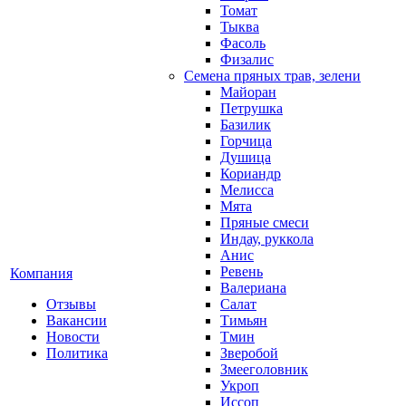
Томат
Тыква
Фасоль
Физалис
Семена пряных трав, зелени
Майоран
Петрушка
Базилик
Горчица
Душица
Кориандр
Мелисса
Мята
Пряные смеси
Индау, руккола
Анис
Ревень
Компания
Валериана
Отзывы
Салат
Вакансии
Тимьян
Новости
Тмин
Политика
Зверобой
Змееголовник
Укроп
Иссоп