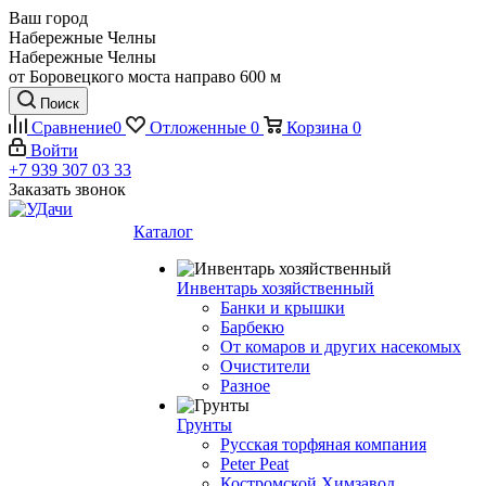
Ваш город
Набережные Челны
Набережные Челны
от Боровецкого моста направо 600 м
Поиск
Сравнение
0
Отложенные
0
Корзина
0
Войти
+7 939 307 03 33
Заказать звонок
Каталог
Инвентарь хозяйственный
Банки и крышки
Барбекю
От комаров и других насекомых
Очистители
Разное
Грунты
Русская торфяная компания
Peter Peat
Костромской Химзавод