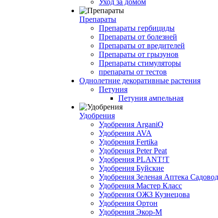
Уход за домом
Препараты
Препараты гербициды
Препараты от болезней
Препараты от вредителей
Препараты от грызунов
Препараты стимуляторы
препараты от тестов
Однолетние декоративные растения
Петуния
Петуния ампельная
Удобрения
Удобрения ArganiQ
Удобрения AVA
Удобрения Fertika
Удобрения Peter Peat
Удобрения PLANT!T
Удобрения Буйские
Удобрения Зеленая Аптека Садово
Удобрения Мастер Класс
Удобрения ОЖЗ Кузнецова
Удобрения Ортон
Удобрения Экор-М