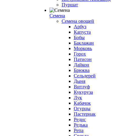
Пуршат
Семена
Семена овощей
Арбуз
Капуста
Бобы
Баклажан
Морковь
Горох
Патисон
Дайкон
Брюква
Сельдерей
Дыня
Витлуф
Кукуруза
Лук
Кабачок
Огурцы
Пастернак
Редис
Редька
Репа
Свекла