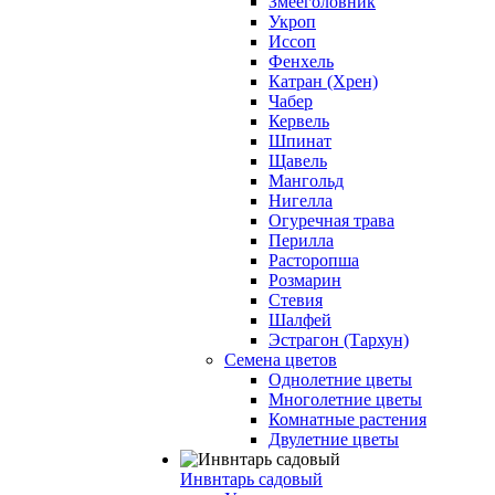
Змееголовник
Укроп
Иссоп
Фенхель
Катран (Хрен)
Чабер
Кервель
Шпинат
Щавель
Мангольд
Нигелла
Огуречная трава
Перилла
Расторопша
Розмарин
Стевия
Шалфей
Эстрагон (Тархун)
Семена цветов
Однолетние цветы
Многолетние цветы
Комнатные растения
Двулетние цветы
Инвнтарь садовый