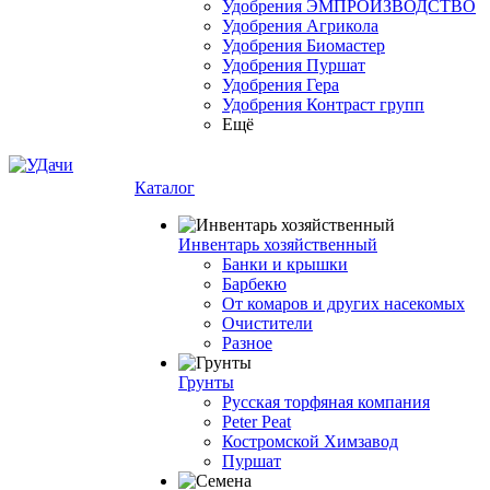
Удобрения ЭМПРОИЗВОДСТВО
Удобрения Агрикола
Удобрения Биомастер
Удобрения Пуршат
Удобрения Гера
Удобрения Контраст групп
Ещё
Каталог
Инвентарь хозяйственный
Банки и крышки
Барбекю
От комаров и других насекомых
Очистители
Разное
Грунты
Русская торфяная компания
Peter Peat
Костромской Химзавод
Пуршат