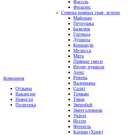
Фасоль
Физалис
Семена пряных трав, зелени
Майоран
Петрушка
Базилик
Горчица
Душица
Кориандр
Мелисса
Мята
Пряные смеси
Индау, руккола
Анис
Ревень
Компания
Валериана
Отзывы
Салат
Вакансии
Тимьян
Новости
Тмин
Политика
Зверобой
Змееголовник
Укроп
Иссоп
Фенхель
Катран (Хрен)