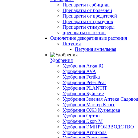
Препараты гербициды
Препараты от болезней
Препараты от вредителей
Препараты от грызунов
Препараты стимуляторы
препараты от тестов
Однолетние декоративные растения
Петуния
Петуния ампельная
Удобрения
Удобрения ArganiQ
Удобрения AVA
Удобрения Fertika
Удобрения Peter Peat
Удобрения PLANT!T
Удобрения Буйские
Удобрения Зеленая Аптека Садово
Удобрения Мастер Класс
Удобрения ОЖЗ Кузнецова
Удобрения Ортон
Удобрения Экор-М
Удобрения ЭМПРОИЗВОДСТВО
Удобрения Агрикола
Удобрения Биомастер