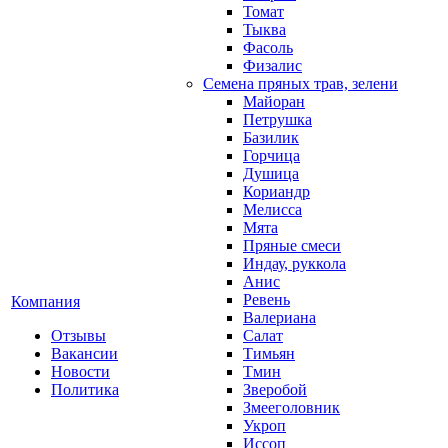
Томат
Тыква
Фасоль
Физалис
Семена пряных трав, зелени
Майоран
Петрушка
Базилик
Горчица
Душица
Кориандр
Мелисса
Мята
Пряные смеси
Индау, руккола
Анис
Ревень
Компания
Валериана
Отзывы
Салат
Вакансии
Тимьян
Новости
Тмин
Политика
Зверобой
Змееголовник
Укроп
Иссоп