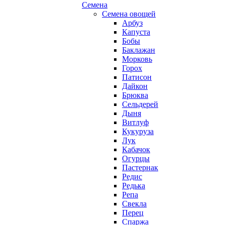
Семена
Семена овощей
Арбуз
Капуста
Бобы
Баклажан
Морковь
Горох
Патисон
Дайкон
Брюква
Сельдерей
Дыня
Витлуф
Кукуруза
Лук
Кабачок
Огурцы
Пастернак
Редис
Редька
Репа
Свекла
Перец
Спаржа