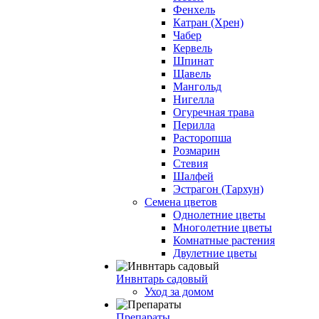
Фенхель
Катран (Хрен)
Чабер
Кервель
Шпинат
Щавель
Мангольд
Нигелла
Огуречная трава
Перилла
Расторопша
Розмарин
Стевия
Шалфей
Эстрагон (Тархун)
Семена цветов
Однолетние цветы
Многолетние цветы
Комнатные растения
Двулетние цветы
Инвнтарь садовый
Уход за домом
Препараты