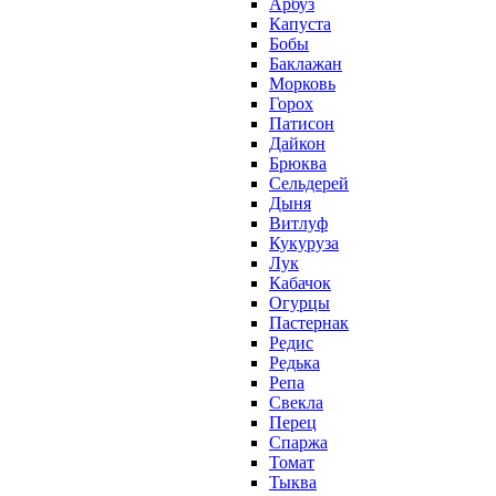
Арбуз
Капуста
Бобы
Баклажан
Морковь
Горох
Патисон
Дайкон
Брюква
Сельдерей
Дыня
Витлуф
Кукуруза
Лук
Кабачок
Огурцы
Пастернак
Редис
Редька
Репа
Свекла
Перец
Спаржа
Томат
Тыква