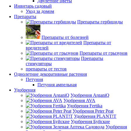
Двулетние цветы
Инвнтарь садовый
Уход за домом
Препараты
Препараты гербициды
Препараты от болезней
Препараты от
вредителей
Препараты от грызунов
Препараты
стимуляторы
препараты от тестов
Однолетние декоративные растения
Петуния
Петуния ампельная
Удобрения
Удобрения ArganiQ
Удобрения AVA
Удобрения Fertika
Удобрения Peter Peat
Удобрения PLANT!T
Удобрения Буйские
Удобрения