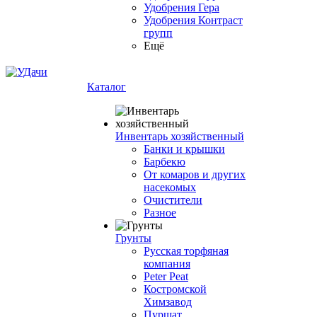
Удобрения Гера
Удобрения Контраст
групп
Ещё
Каталог
Инвентарь хозяйственный
Банки и крышки
Барбекю
От комаров и других
насекомых
Очистители
Разное
Грунты
Русская торфяная
компания
Peter Peat
Костромской
Химзавод
Пуршат