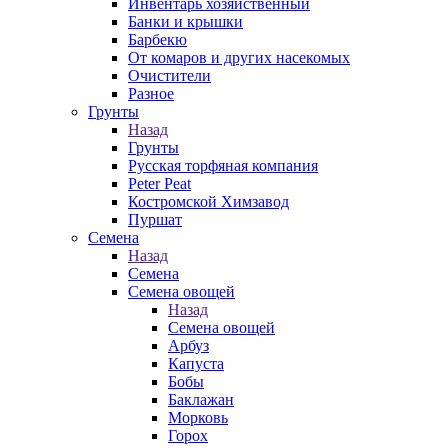
Инвентарь хозяйственный
Банки и крышки
Барбекю
От комаров и других насекомых
Очистители
Разное
Грунты
Назад
Грунты
Русская торфяная компания
Peter Peat
Костромской Химзавод
Пуршат
Семена
Назад
Семена
Семена овощей
Назад
Семена овощей
Арбуз
Капуста
Бобы
Баклажан
Морковь
Горох