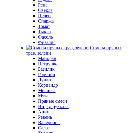
Репа
Свекла
Перец
Спаржа
Томат
Тыква
Фасоль
Физалис
Семена пряных
трав, зелени
Майоран
Петрушка
Базилик
Горчица
Душица
Кориандр
Мелисса
Мята
Пряные смеси
Индау, руккола
Анис
Ревень
Валериана
Салат