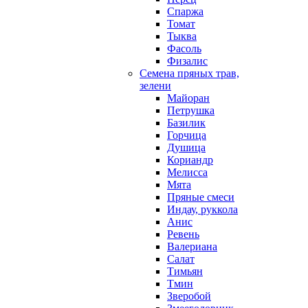
Спаржа
Томат
Тыква
Фасоль
Физалис
Семена пряных трав,
зелени
Майоран
Петрушка
Базилик
Горчица
Душица
Кориандр
Мелисса
Мята
Пряные смеси
Индау, руккола
Анис
Ревень
Валериана
Салат
Тимьян
Тмин
Зверобой