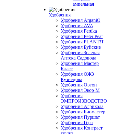
ампельная
Удобрения
Удобрения ArganiQ
Удобрения AVA
Удобрения Fertika
Удобрения Peter Peat
Удобрения PLANT!T
Удобрения Буйские
Удобрения Зеленая
Аптека Садовода
Удобрения Мастер
Класс
Удобрения ОЖЗ
Кузнецова
Удобрения Ортон
Удобрения Экор-М
Удобрения
ЭМПРОИЗВОДСТВО
Удобрения Агрикола
Удобрения Биомастер
Удобрения Пуршат
Удобрения Гера
Удобрения Контраст
групп