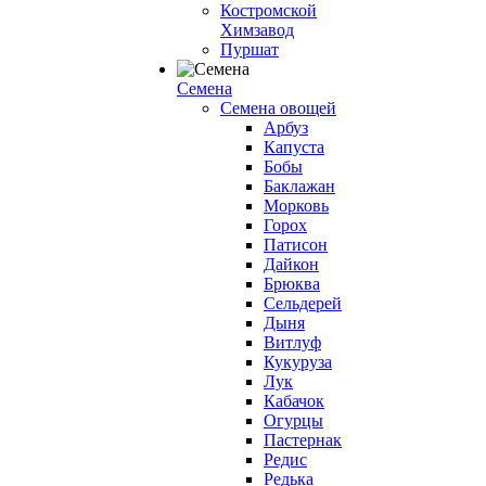
Костромской
Химзавод
Пуршат
Семена
Семена овощей
Арбуз
Капуста
Бобы
Баклажан
Морковь
Горох
Патисон
Дайкон
Брюква
Сельдерей
Дыня
Витлуф
Кукуруза
Лук
Кабачок
Огурцы
Пастернак
Редис
Редька