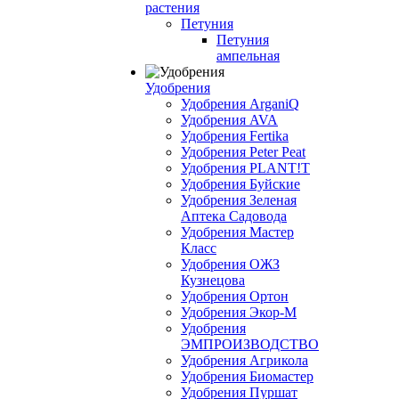
растения
Петуния
Петуния
ампельная
Удобрения
Удобрения ArganiQ
Удобрения AVA
Удобрения Fertika
Удобрения Peter Peat
Удобрения PLANT!T
Удобрения Буйские
Удобрения Зеленая
Аптека Садовода
Удобрения Мастер
Класс
Удобрения ОЖЗ
Кузнецова
Удобрения Ортон
Удобрения Экор-М
Удобрения
ЭМПРОИЗВОДСТВО
Удобрения Агрикола
Удобрения Биомастер
Удобрения Пуршат