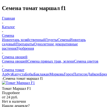
Семена томат маршал f1
Главная
-
Каталог
-
Семена
Инвентарь хозяйственный
Грунты
Семена
Инвнтарь
садовый
Препараты
Однолетние декоративные
растения
Удобрения
-
Семена овощей
Семена овощей
Семена пряных трав, зелени
Семена цветов
-
Семена томат
Арбуз
Капуста
Бобы
Баклажан
Морковь
Горох
Патисон
Дайкон
Брю
-
Семена томат маршал f1
Томат Маршал F1
Подробнее
от
24 руб.
Нет в наличии
Нашли дешевле?