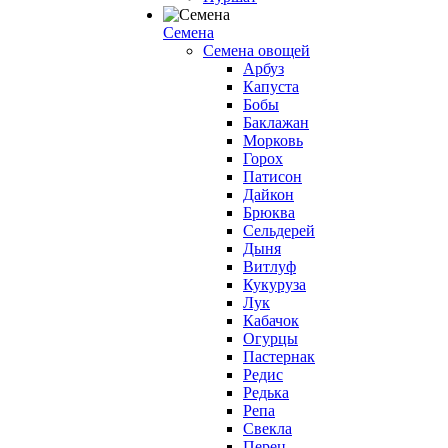
Семена
Семена овощей
Арбуз
Капуста
Бобы
Баклажан
Морковь
Горох
Патисон
Дайкон
Брюква
Сельдерей
Дыня
Витлуф
Кукуруза
Лук
Кабачок
Огурцы
Пастернак
Редис
Редька
Репа
Свекла
Перец