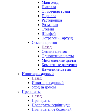
Мангольд
Нигелла
Огуречная трава
Перилла
Расторопша
Розмарин
Стевия
Шалфей
Эстрагон (Тархун)
Семена цветов
Назад
Семена цветов
Однолетние цветы
Многолетние цветы
Комнатные растения
Двулетние цветы
Инвнтарь садовый
Назад
Инвнтарь садовый
Уход за домом
Препараты
Назад
Препараты
Препараты гербициды
Препараты от болезней