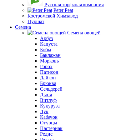
Русская торфяная компания
Peter Peat
Костромской Химзавод
Пуршат
Семена
Семена овощей
Арбуз
Капуста
Бобы
Баклажан
Морковь
Горох
Патисон
Дайкон
Брюква
Сельдерей
Дыня
Витлуф
Кукуруза
Лук
Кабачок
Огурцы
Пастернак
Редис
Редька