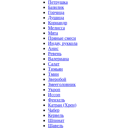
Петрушка
Базилик
Горчица
Душица
Кориандр
Мелисса
Мята
Пряные смеси
Индау, руккола
Анис
Ревень
Валериана
Салат
Тимьян
Тмин
Зверобой
Змееголовник
Укроп
Иссоп
Фенхель
Катран (Хрен)
Чабер
Кервель
Шпинат
Щавель