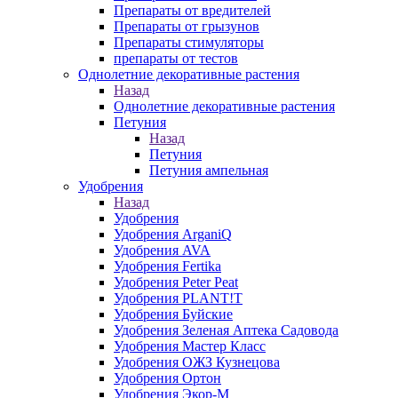
Препараты от вредителей
Препараты от грызунов
Препараты стимуляторы
препараты от тестов
Однолетние декоративные растения
Назад
Однолетние декоративные растения
Петуния
Назад
Петуния
Петуния ампельная
Удобрения
Назад
Удобрения
Удобрения ArganiQ
Удобрения AVA
Удобрения Fertika
Удобрения Peter Peat
Удобрения PLANT!T
Удобрения Буйские
Удобрения Зеленая Аптека Садовода
Удобрения Мастер Класс
Удобрения ОЖЗ Кузнецова
Удобрения Ортон
Удобрения Экор-М