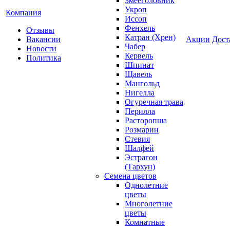
Змееголовник
Укроп
Компания
Иссоп
Фенхель
Отзывы
Катран (Хрен)
Вакансии
Акции
Дост
Чабер
Новости
Кервель
Политика
Шпинат
Щавель
Мангольд
Нигелла
Огуречная трава
Перилла
Расторопша
Розмарин
Стевия
Шалфей
Эстрагон
(Тархун)
Семена цветов
Однолетние
цветы
Многолетние
цветы
Комнатные