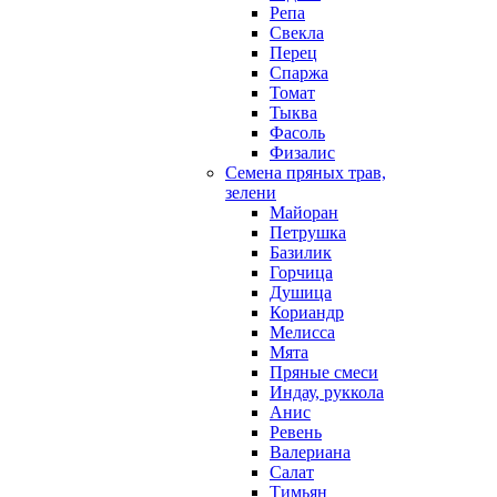
Репа
Свекла
Перец
Спаржа
Томат
Тыква
Фасоль
Физалис
Семена пряных трав,
зелени
Майоран
Петрушка
Базилик
Горчица
Душица
Кориандр
Мелисса
Мята
Пряные смеси
Индау, руккола
Анис
Ревень
Валериана
Салат
Тимьян