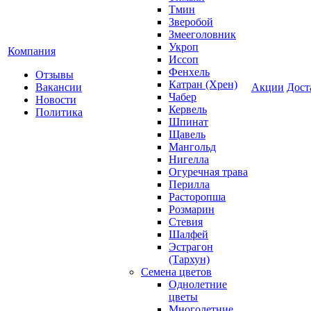
Тмин
Зверобой
Змееголовник
Укроп
Компания
Иссоп
Фенхель
Отзывы
Катран (Хрен)
Вакансии
Акции
Дост
Чабер
Новости
Кервель
Политика
Шпинат
Щавель
Мангольд
Нигелла
Огуречная трава
Перилла
Расторопша
Розмарин
Стевия
Шалфей
Эстрагон
(Тархун)
Семена цветов
Однолетние
цветы
Многолетние