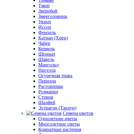
Тимьян
Тмин
Зверобой
Змееголовник
Укроп
Иссоп
Фенхель
Катран (Хрен)
Чабер
Кервель
Шпинат
Щавель
Мангольд
Нигелла
Огуречная трава
Перилла
Расторопша
Розмарин
Стевия
Шалфей
Эстрагон (Тархун)
Семена цветов
Однолетние цветы
Многолетние цветы
Комнатные растения