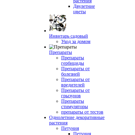
растения
Двулетние
цветы
Инвнтарь садовый
Уход за домом
Препараты
Препараты
гербициды
Препараты от
болезней
Препараты от
вредителей
Препараты от
грызунов
Препараты
стимуляторы
препараты от тестов
Однолетние декоративные
растения
Петуния
Петуния