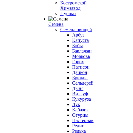
Костромской
Химзавод
Пуршат
Семена
Семена овощей
Арбуз
Капуста
Бобы
Баклажан
Морковь
Горох
Патисон
Дайкон
Брюква
Сельдерей
Дыня
Витлуф
Кукуруза
Лук
Кабачок
Огурцы
Пастернак
Редис
Редька