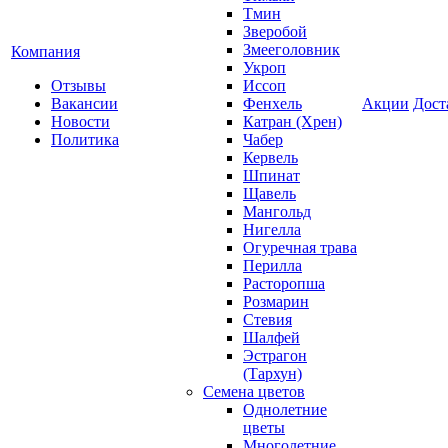
Тмин
Зверобой
Змееголовник
Компания
Укроп
Отзывы
Иссоп
Вакансии
Фенхель
Акции
Дост
Новости
Катран (Хрен)
Политика
Чабер
Кервель
Шпинат
Щавель
Мангольд
Нигелла
Огуречная трава
Перилла
Расторопша
Розмарин
Стевия
Шалфей
Эстрагон
(Тархун)
Семена цветов
Однолетние
цветы
Многолетние