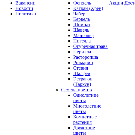
Вакансии
Фенхель
Акции
Дост
Новости
Катран (Хрен)
Политика
Чабер
Кервель
Шпинат
Щавель
Мангольд
Нигелла
Огуречная трава
Перилла
Расторопша
Розмарин
Стевия
Шалфей
Эстрагон
(Тархун)
Семена цветов
Однолетние
цветы
Многолетние
цветы
Комнатные
растения
Двулетние
цветы