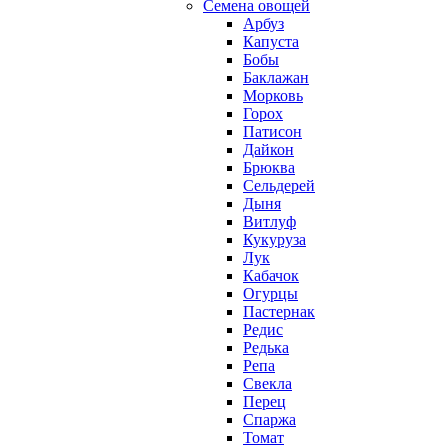
Семена овощей
Арбуз
Капуста
Бобы
Баклажан
Морковь
Горох
Патисон
Дайкон
Брюква
Сельдерей
Дыня
Витлуф
Кукуруза
Лук
Кабачок
Огурцы
Пастернак
Редис
Редька
Репа
Свекла
Перец
Спаржа
Томат