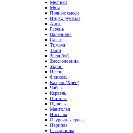
Мелисса
Мята
Пряные смеси
Индау, руккола
Анис
Ревень
Валериана
Салат
Тимьян
Тмин
Зверобой
Змееголовник
Укроп
Иссоп
Фенхель
Катран (Хрен)
Чабер
Кервель
Шпинат
Щавель
Мангольд
Нигелла
Огуречная трава
Перилла
Расторопша