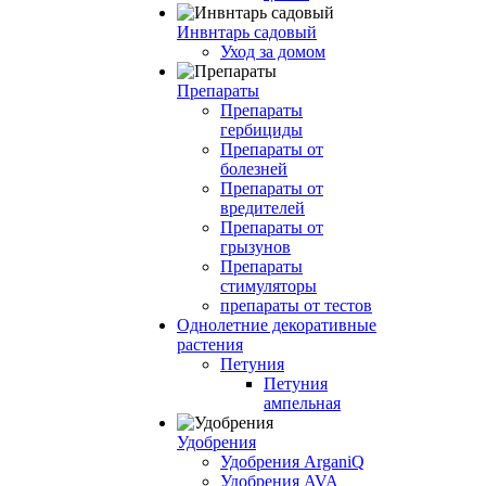
Инвнтарь садовый
Уход за домом
Препараты
Препараты
гербициды
Препараты от
болезней
Препараты от
вредителей
Препараты от
грызунов
Препараты
стимуляторы
препараты от тестов
Однолетние декоративные
растения
Петуния
Петуния
ампельная
Удобрения
Удобрения ArganiQ
Удобрения AVA