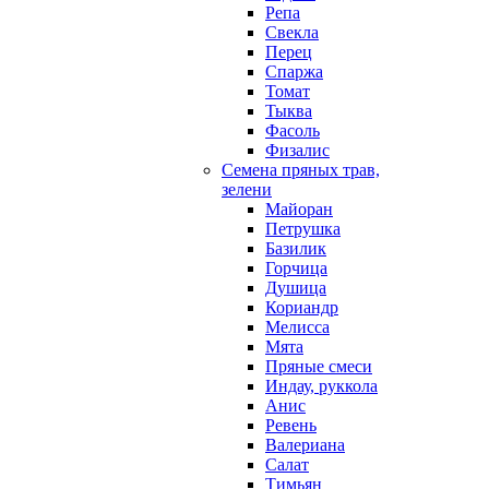
Репа
Свекла
Перец
Спаржа
Томат
Тыква
Фасоль
Физалис
Семена пряных трав,
зелени
Майоран
Петрушка
Базилик
Горчица
Душица
Кориандр
Мелисса
Мята
Пряные смеси
Индау, руккола
Анис
Ревень
Валериана
Салат
Тимьян