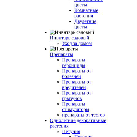
цветы
Комнатные
растения
Двулетние
цветы
Инвнтарь садовый
Уход за домом
Препараты
Препараты
гербициды
Препараты от
болезней
Препараты от
вредителей
Препараты от
грызунов
Препараты
стимуляторы
препараты от тестов
Однолетние декоративные
растения
Петуния
Петуния