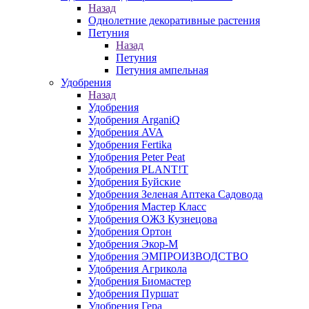
Назад
Однолетние декоративные растения
Петуния
Назад
Петуния
Петуния ампельная
Удобрения
Назад
Удобрения
Удобрения ArganiQ
Удобрения AVA
Удобрения Fertika
Удобрения Peter Peat
Удобрения PLANT!T
Удобрения Буйские
Удобрения Зеленая Аптека Садовода
Удобрения Мастер Класс
Удобрения ОЖЗ Кузнецова
Удобрения Ортон
Удобрения Экор-М
Удобрения ЭМПРОИЗВОДСТВО
Удобрения Агрикола
Удобрения Биомастер
Удобрения Пуршат
Удобрения Гера