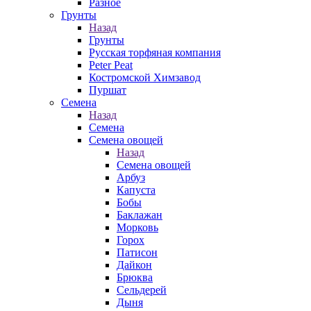
Разное
Грунты
Назад
Грунты
Русская торфяная компания
Peter Peat
Костромской Химзавод
Пуршат
Семена
Назад
Семена
Семена овощей
Назад
Семена овощей
Арбуз
Капуста
Бобы
Баклажан
Морковь
Горох
Патисон
Дайкон
Брюква
Сельдерей
Дыня