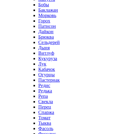
Бобы
Баклажан
Морковь
Горох
Патисон
Дайкон
Брюква
Сельдерей
Дыня
Витлуф
Кукуруза
Лук
Кабачок
Огурцы
Пастернак
Редис
Редька
Репа
Свекла
Перец
Спаржа
Томат
Тыква
Фасоль
Физалис