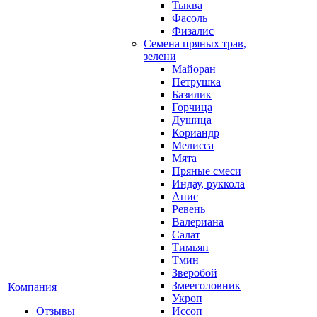
Тыква
Фасоль
Физалис
Семена пряных трав,
зелени
Майоран
Петрушка
Базилик
Горчица
Душица
Кориандр
Мелисса
Мята
Пряные смеси
Индау, руккола
Анис
Ревень
Валериана
Салат
Тимьян
Тмин
Зверобой
Змееголовник
Компания
Укроп
Отзывы
Иссоп