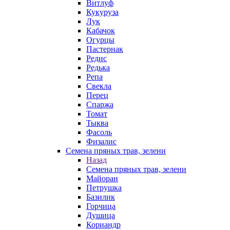
Витлуф
Кукуруза
Лук
Кабачок
Огурцы
Пастернак
Редис
Редька
Репа
Свекла
Перец
Спаржа
Томат
Тыква
Фасоль
Физалис
Семена пряных трав, зелени
Назад
Семена пряных трав, зелени
Майоран
Петрушка
Базилик
Горчица
Душица
Кориандр