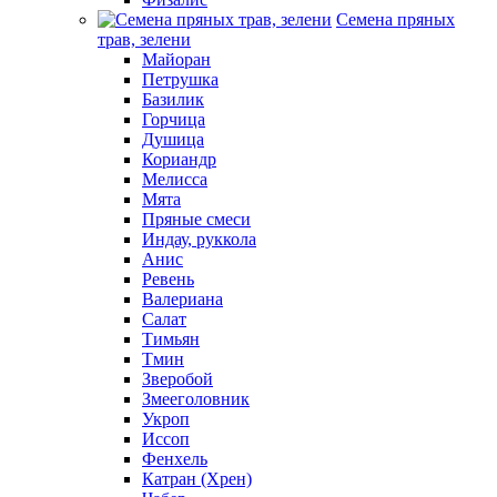
Семена пряных
трав, зелени
Майоран
Петрушка
Базилик
Горчица
Душица
Кориандр
Мелисса
Мята
Пряные смеси
Индау, руккола
Анис
Ревень
Валериана
Салат
Тимьян
Тмин
Зверобой
Змееголовник
Укроп
Иссоп
Фенхель
Катран (Хрен)