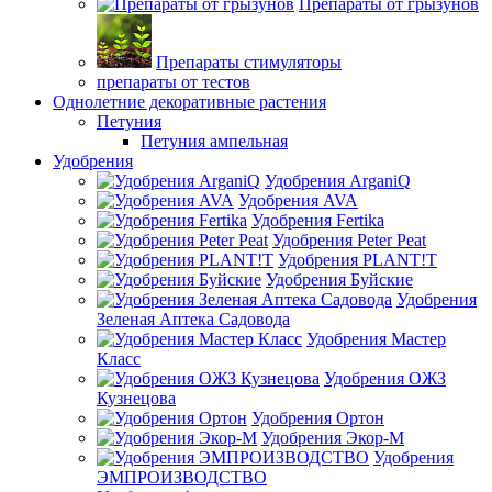
Препараты от грызунов
Препараты стимуляторы
препараты от тестов
Однолетние декоративные растения
Петуния
Петуния ампельная
Удобрения
Удобрения ArganiQ
Удобрения AVA
Удобрения Fertika
Удобрения Peter Peat
Удобрения PLANT!T
Удобрения Буйские
Удобрения
Зеленая Аптека Садовода
Удобрения Мастер
Класс
Удобрения ОЖЗ
Кузнецова
Удобрения Ортон
Удобрения Экор-М
Удобрения
ЭМПРОИЗВОДСТВО