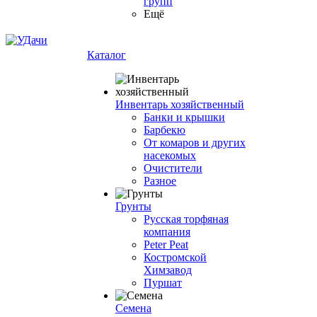
групп
Ещё
Каталог
Инвентарь хозяйственный
Банки и крышки
Барбекю
От комаров и других
насекомых
Очистители
Разное
Грунты
Русская торфяная
компания
Peter Peat
Костромской
Химзавод
Пуршат
Семена