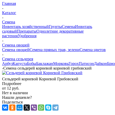
Главная
-
Каталог
-
Семена
Инвентарь хозяйственный
Грунты
Семена
Инвнтарь
садовый
Препараты
Однолетние декоративные
растения
Удобрения
-
Семена овощей
Семена овощей
Семена пряных трав, зелени
Семена цветов
-
Семена сельдерея
Арбуз
Капуста
Бобы
Баклажан
Морковь
Горох
Патисон
Дайкон
Брю
-
Семена сельдерей корневой корневой грибовский
Сельдерей корневой Корневой Грибовский
Подробнее
от
12 руб.
Нет в наличии
Нашли дешевле?
Поделиться