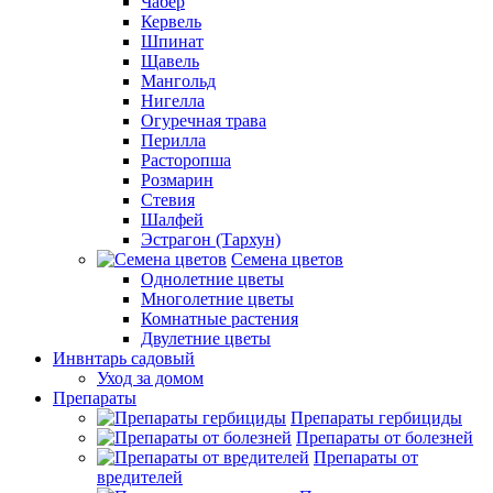
Чабер
Кервель
Шпинат
Щавель
Мангольд
Нигелла
Огуречная трава
Перилла
Расторопша
Розмарин
Стевия
Шалфей
Эстрагон (Тархун)
Семена цветов
Однолетние цветы
Многолетние цветы
Комнатные растения
Двулетние цветы
Инвнтарь садовый
Уход за домом
Препараты
Препараты гербициды
Препараты от болезней
Препараты от
вредителей