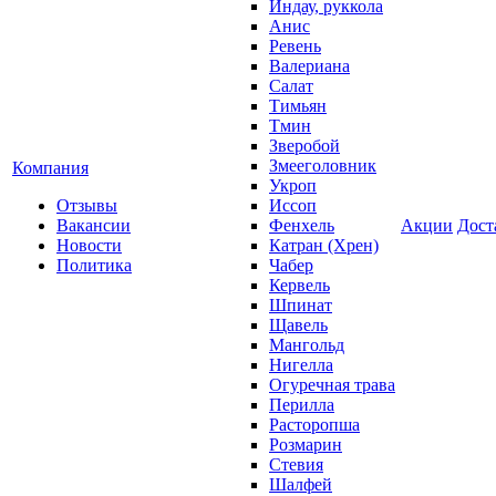
Индау, руккола
Анис
Ревень
Валериана
Салат
Тимьян
Тмин
Зверобой
Змееголовник
Компания
Укроп
Отзывы
Иссоп
Вакансии
Фенхель
Акции
Дост
Новости
Катран (Хрен)
Политика
Чабер
Кервель
Шпинат
Щавель
Мангольд
Нигелла
Огуречная трава
Перилла
Расторопша
Розмарин
Стевия
Шалфей