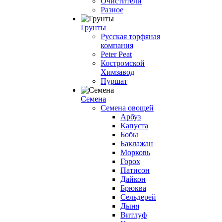
Очистители
Разное
Грунты
Русская торфяная
компания
Peter Peat
Костромской
Химзавод
Пуршат
Семена
Семена овощей
Арбуз
Капуста
Бобы
Баклажан
Морковь
Горох
Патисон
Дайкон
Брюква
Сельдерей
Дыня
Витлуф