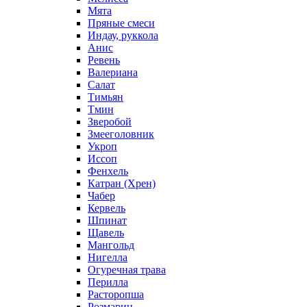
Мята
Пряные смеси
Индау, руккола
Анис
Ревень
Валериана
Салат
Тимьян
Тмин
Зверобой
Змееголовник
Укроп
Иссоп
Фенхель
Катран (Хрен)
Чабер
Кервель
Шпинат
Щавель
Мангольд
Нигелла
Огуречная трава
Перилла
Расторопша
Розмарин