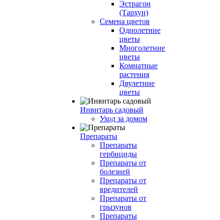
Эстрагон
(Тархун)
Семена цветов
Однолетние
цветы
Многолетние
цветы
Комнатные
растения
Двулетние
цветы
Инвнтарь садовый
Уход за домом
Препараты
Препараты
гербициды
Препараты от
болезней
Препараты от
вредителей
Препараты от
грызунов
Препараты