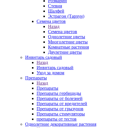
Розмарин
Стевия
Шалфей
Эстрагон (Тархун)
Семена цветов
Назад
Семена цветов
Однолетние цветы
Многолетние цветы
Комнатные растения
Двулетние цветы
Инвнтарь садовый
Назад
Инвнтарь садовый
Уход за домом
Препараты
Назад
Препараты
Препараты гербициды
Препараты от болезней
Препараты от вредителей
Препараты от грызунов
Препараты стимуляторы
препараты от тестов
Однолетние декоративные растения