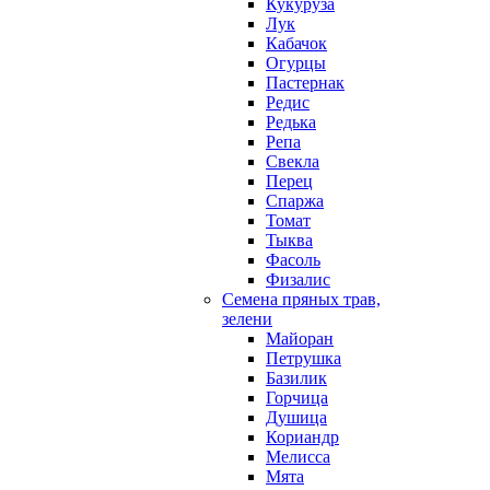
Кукуруза
Лук
Кабачок
Огурцы
Пастернак
Редис
Редька
Репа
Свекла
Перец
Спаржа
Томат
Тыква
Фасоль
Физалис
Семена пряных трав,
зелени
Майоран
Петрушка
Базилик
Горчица
Душица
Кориандр
Мелисса
Мята