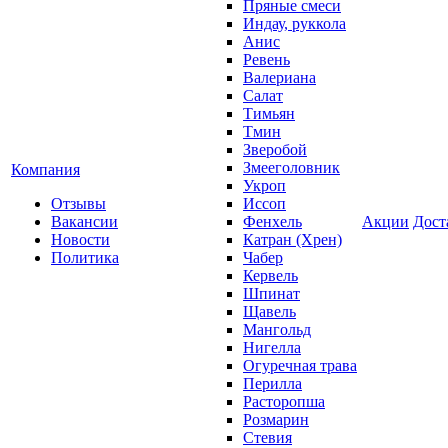
Пряные смеси
Индау, руккола
Анис
Ревень
Валериана
Салат
Тимьян
Тмин
Зверобой
Змееголовник
Компания
Укроп
Отзывы
Иссоп
Вакансии
Фенхель
Акции
Дост
Новости
Катран (Хрен)
Политика
Чабер
Кервель
Шпинат
Щавель
Мангольд
Нигелла
Огуречная трава
Перилла
Расторопша
Розмарин
Стевия