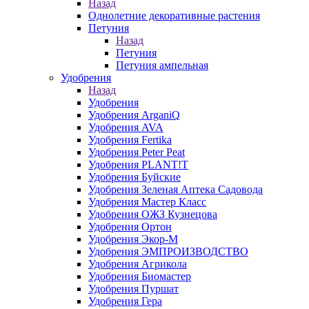
Назад
Однолетние декоративные растения
Петуния
Назад
Петуния
Петуния ампельная
Удобрения
Назад
Удобрения
Удобрения ArganiQ
Удобрения AVA
Удобрения Fertika
Удобрения Peter Peat
Удобрения PLANT!T
Удобрения Буйские
Удобрения Зеленая Аптека Садовода
Удобрения Мастер Класс
Удобрения ОЖЗ Кузнецова
Удобрения Ортон
Удобрения Экор-М
Удобрения ЭМПРОИЗВОДСТВО
Удобрения Агрикола
Удобрения Биомастер
Удобрения Пуршат
Удобрения Гера