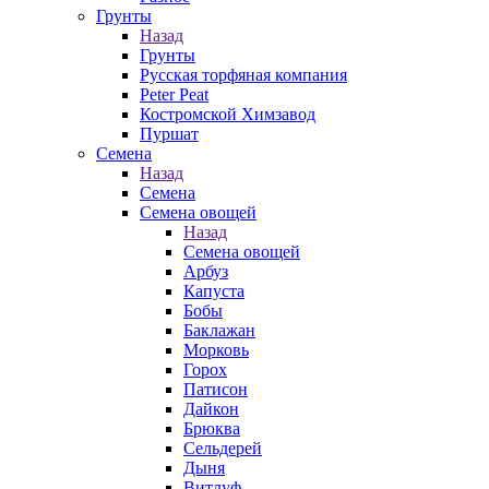
Грунты
Назад
Грунты
Русская торфяная компания
Peter Peat
Костромской Химзавод
Пуршат
Семена
Назад
Семена
Семена овощей
Назад
Семена овощей
Арбуз
Капуста
Бобы
Баклажан
Морковь
Горох
Патисон
Дайкон
Брюква
Сельдерей
Дыня
Витлуф