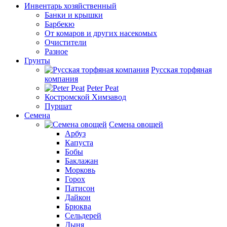
Инвентарь хозяйственный
Банки и крышки
Барбекю
От комаров и других насекомых
Очистители
Разное
Грунты
Русская торфяная
компания
Peter Peat
Костромской Химзавод
Пуршат
Семена
Семена овощей
Арбуз
Капуста
Бобы
Баклажан
Морковь
Горох
Патисон
Дайкон
Брюква
Сельдерей
Дыня