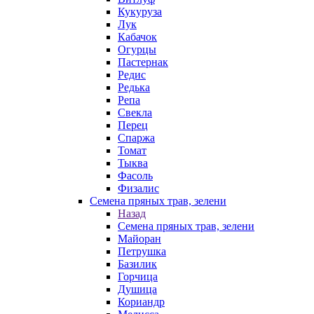
Кукуруза
Лук
Кабачок
Огурцы
Пастернак
Редис
Редька
Репа
Свекла
Перец
Спаржа
Томат
Тыква
Фасоль
Физалис
Семена пряных трав, зелени
Назад
Семена пряных трав, зелени
Майоран
Петрушка
Базилик
Горчица
Душица
Кориандр