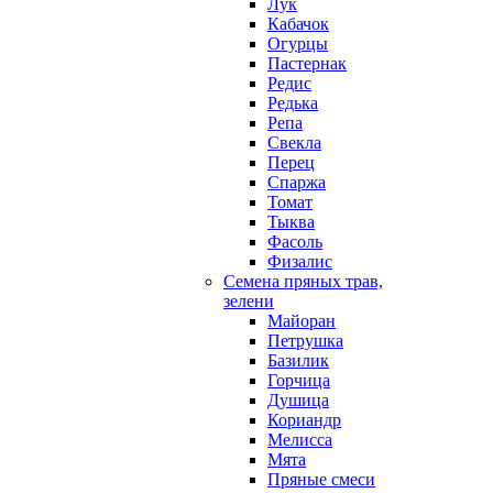
Лук
Кабачок
Огурцы
Пастернак
Редис
Редька
Репа
Свекла
Перец
Спаржа
Томат
Тыква
Фасоль
Физалис
Семена пряных трав,
зелени
Майоран
Петрушка
Базилик
Горчица
Душица
Кориандр
Мелисса
Мята
Пряные смеси