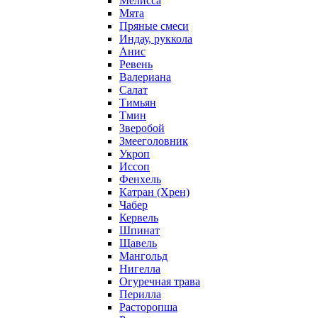
Мелисса
Мята
Пряные смеси
Индау, руккола
Анис
Ревень
Валериана
Салат
Тимьян
Тмин
Зверобой
Змееголовник
Укроп
Иссоп
Фенхель
Катран (Хрен)
Чабер
Кервель
Шпинат
Щавель
Мангольд
Нигелла
Огуречная трава
Перилла
Расторопша