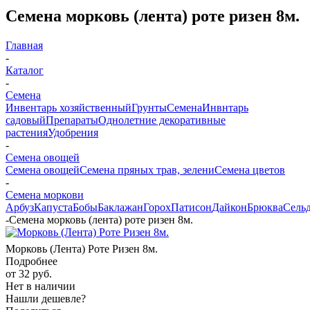
Семена морковь (лента) роте ризен 8м.
Главная
-
Каталог
-
Семена
Инвентарь хозяйственный
Грунты
Семена
Инвнтарь
садовый
Препараты
Однолетние декоративные
растения
Удобрения
-
Семена овощей
Семена овощей
Семена пряных трав, зелени
Семена цветов
-
Семена моркови
Арбуз
Капуста
Бобы
Баклажан
Горох
Патисон
Дайкон
Брюква
Сель
-
Семена морковь (лента) роте ризен 8м.
Морковь (Лента) Роте Ризен 8м.
Подробнее
от
32 руб.
Нет в наличии
Нашли дешевле?