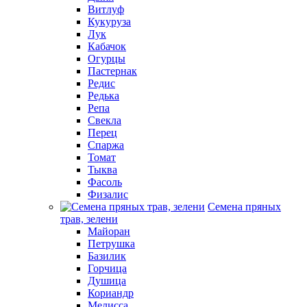
Витлуф
Кукуруза
Лук
Кабачок
Огурцы
Пастернак
Редис
Редька
Репа
Свекла
Перец
Спаржа
Томат
Тыква
Фасоль
Физалис
Семена пряных
трав, зелени
Майоран
Петрушка
Базилик
Горчица
Душица
Кориандр
Мелисса