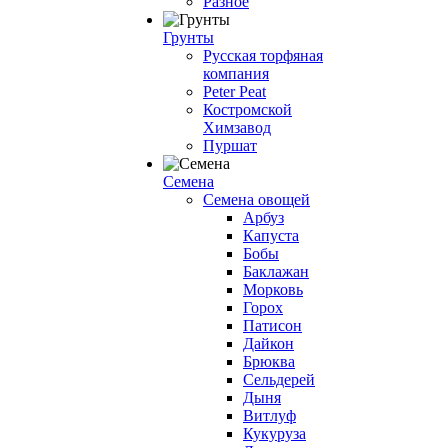
Разное
Грунты
Русская торфяная
компания
Peter Peat
Костромской
Химзавод
Пуршат
Семена
Семена овощей
Арбуз
Капуста
Бобы
Баклажан
Морковь
Горох
Патисон
Дайкон
Брюква
Сельдерей
Дыня
Витлуф
Кукуруза