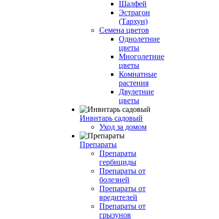
Шалфей
Эстрагон
(Тархун)
Семена цветов
Однолетние
цветы
Многолетние
цветы
Комнатные
растения
Двулетние
цветы
Инвнтарь садовый
Уход за домом
Препараты
Препараты
гербициды
Препараты от
болезней
Препараты от
вредителей
Препараты от
грызунов