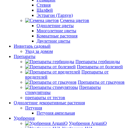
Стевия
Шалфей
Эстрагон (Тархун)
Семена цветов
Однолетние цветы
Многолетние цветы
Комнатные растения
Двулетние цветы
Инвнтарь садовый
Уход за домом
Препараты
Препараты гербициды
Препараты от болезней
Препараты от
вредителей
Препараты от грызунов
Препараты
стимуляторы
препараты от тестов
Однолетние декоративные растения
Петуния
Петуния ампельная
Удобрения
Удобрения ArganiQ