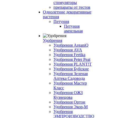
стимуляторы
препараты от тестов
Однолетние декоративные
растения
Петуния
Петуния
ампельная
Удобрения
Удобрения ArganiQ
Удобрения AVA
Удобрения Fertika
Удобрения Peter Peat
Удобрения PLANT!T
Удобрения Буйские
Удобрения Зеленая
Аптека Садовода
Удобрения Мастер
Класс
Удобрения ОЖЗ
Кузнецова
Удобрения Ортон
Удобрения Экор-М
Удобрения
ЭМПРОИЗВОДСТВО