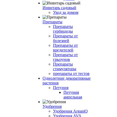
Инвнтарь садовый
Уход за домом
Препараты
Препараты
гербициды
Препараты от
болезней
Препараты от
вредителей
Препараты от
грызунов
Препараты
стимуляторы
препараты от тестов
Однолетние декоративные
растения
Петуния
Петуния
ампельная
Удобрения
Удобрения ArganiQ
Удобрения AVA