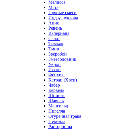
Мелисса
Мята
Пряные смеси
Индау, руккола
Анис
Ревень
Валериана
Салат
Тимьян
Тмин
Зверобой
Змееголовник
Укроп
Иссоп
Фенхель
Катран (Хрен)
Чабер
Кервель
Шпинат
Щавель
Мангольд
Нигелла
Огуречная трава
Перилла
Расторопша