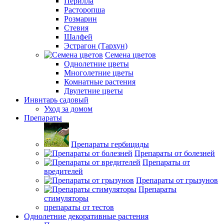
Перилла
Расторопша
Розмарин
Стевия
Шалфей
Эстрагон (Тархун)
Семена цветов
Однолетние цветы
Многолетние цветы
Комнатные растения
Двулетние цветы
Инвнтарь садовый
Уход за домом
Препараты
Препараты гербициды
Препараты от болезней
Препараты от
вредителей
Препараты от грызунов
Препараты
стимуляторы
препараты от тестов
Однолетние декоративные растения