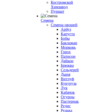
Костромской
Химзавод
Пуршат
Семена
Семена овощей
Арбуз
Капуста
Бобы
Баклажан
Морковь
Горох
Патисон
Дайкон
Брюква
Сельдерей
Дыня
Витлуф
Кукуруза
Лук
Кабачок
Огурцы
Пастернак
Редис
Редька