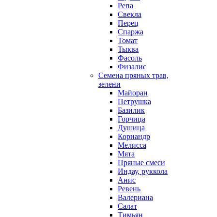
Репа
Свекла
Перец
Спаржа
Томат
Тыква
Фасоль
Физалис
Семена пряных трав,
зелени
Майоран
Петрушка
Базилик
Горчица
Душица
Кориандр
Мелисса
Мята
Пряные смеси
Индау, руккола
Анис
Ревень
Валериана
Салат
Тимьян