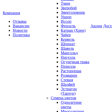
Тмин
Зверобой
Змееголовник
Компания
Укроп
Отзывы
Иссоп
Вакансии
Фенхель
Акции
Дост
Новости
Катран (Хрен)
Политика
Чабер
Кервель
Шпинат
Щавель
Мангольд
Нигелла
Огуречная трава
Перилла
Расторопша
Розмарин
Стевия
Шалфей
Эстрагон
(Тархун)
Семена цветов
Однолетние
цветы
Многолетние