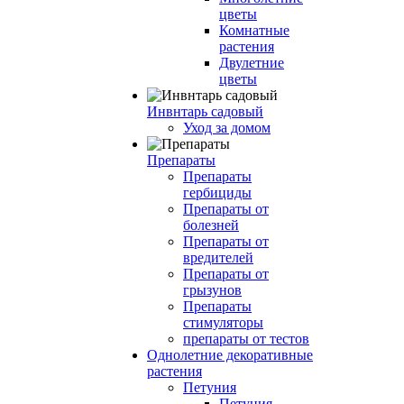
цветы
Комнатные
растения
Двулетние
цветы
Инвнтарь садовый
Уход за домом
Препараты
Препараты
гербициды
Препараты от
болезней
Препараты от
вредителей
Препараты от
грызунов
Препараты
стимуляторы
препараты от тестов
Однолетние декоративные
растения
Петуния
Петуния