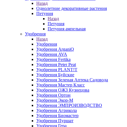
Назад
Однолетние декоративные растения
Петуния
Назад
Петуния
Петуния ампельная
Удобрения
Назад
Удобрения
Удобрения ArganiQ
Удобрения AVA
Удобрения Fertika
Удобрения Peter Peat
Удобрения PLANT!T
Удобрения Буйские
Удобрения Зеленая Аптека Садовода
Удобрения Мастер Класс
Удобрения ОЖЗ Кузнецова
Удобрения Ортон
Удобрения Экор-М
Удобрения ЭМПРОИЗВОДСТВО
Удобрения Агрикола
Удобрения Биомастер
Удобрения Пуршат
Удобрения Гера