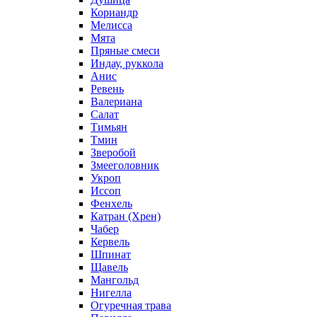
Кориандр
Мелисса
Мята
Пряные смеси
Индау, руккола
Анис
Ревень
Валериана
Салат
Тимьян
Тмин
Зверобой
Змееголовник
Укроп
Иссоп
Фенхель
Катран (Хрен)
Чабер
Кервель
Шпинат
Щавель
Мангольд
Нигелла
Огуречная трава