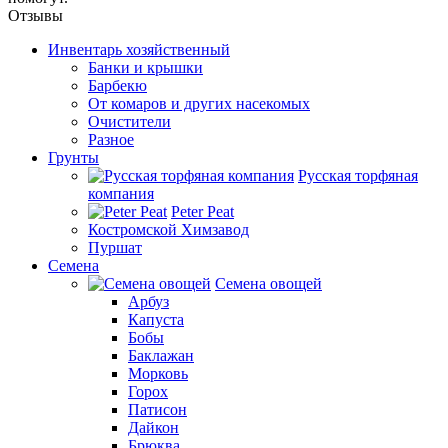
Отзывы
Инвентарь хозяйственный
Банки и крышки
Барбекю
От комаров и других насекомых
Очистители
Разное
Грунты
Русская торфяная
компания
Peter Peat
Костромской Химзавод
Пуршат
Семена
Семена овощей
Арбуз
Капуста
Бобы
Баклажан
Морковь
Горох
Патисон
Дайкон
Брюква