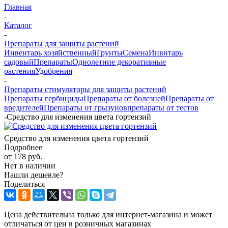
Главная
-
Каталог
-
Препараты для защиты растений
Инвентарь хозяйственный
Грунты
Семена
Инвнтарь
садовый
Препараты
Однолетние декоративные
растения
Удобрения
-
Препараты стимуляторы для защиты растений
Препараты гербициды
Препараты от болезней
Препараты от
вредителей
Препараты от грызунов
препараты от тестов
-
Средство для изменения цвета гортензий
Средство для изменения цвета гортензий
Подробнее
от
178 руб.
Нет в наличии
Нашли дешевле?
Поделиться
Цена действительна только для интернет-магазина и может
отличаться от цен в розничных магазинах