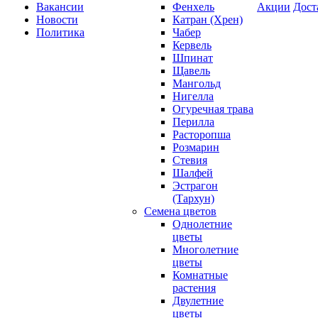
Вакансии
Фенхель
Акции
Дост
Новости
Катран (Хрен)
Политика
Чабер
Кервель
Шпинат
Щавель
Мангольд
Нигелла
Огуречная трава
Перилла
Расторопша
Розмарин
Стевия
Шалфей
Эстрагон
(Тархун)
Семена цветов
Однолетние
цветы
Многолетние
цветы
Комнатные
растения
Двулетние
цветы