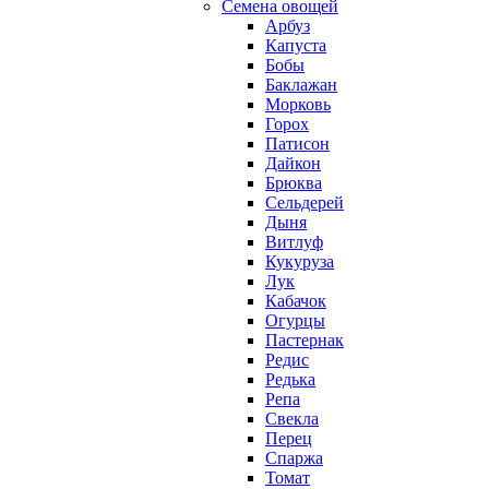
Семена овощей
Арбуз
Капуста
Бобы
Баклажан
Морковь
Горох
Патисон
Дайкон
Брюква
Сельдерей
Дыня
Витлуф
Кукуруза
Лук
Кабачок
Огурцы
Пастернак
Редис
Редька
Репа
Свекла
Перец
Спаржа
Томат