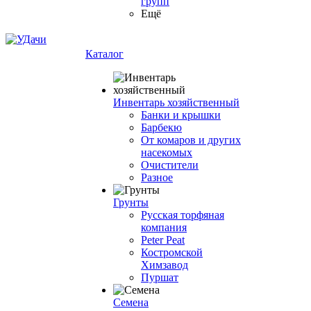
групп
Ещё
Каталог
Инвентарь хозяйственный
Банки и крышки
Барбекю
От комаров и других
насекомых
Очистители
Разное
Грунты
Русская торфяная
компания
Peter Peat
Костромской
Химзавод
Пуршат
Семена