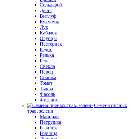
Сельдерей
Дыня
Витлуф
Кукуруза
Лук
Кабачок
Огурцы
Пастернак
Редис
Редька
Репа
Свекла
Перец
Спаржа
Томат
Тыква
Фасоль
Физалис
Семена пряных
трав, зелени
Майоран
Петрушка
Базилик
Горчица
Душица