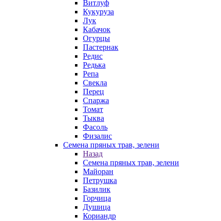
Витлуф
Кукуруза
Лук
Кабачок
Огурцы
Пастернак
Редис
Редька
Репа
Свекла
Перец
Спаржа
Томат
Тыква
Фасоль
Физалис
Семена пряных трав, зелени
Назад
Семена пряных трав, зелени
Майоран
Петрушка
Базилик
Горчица
Душица
Кориандр