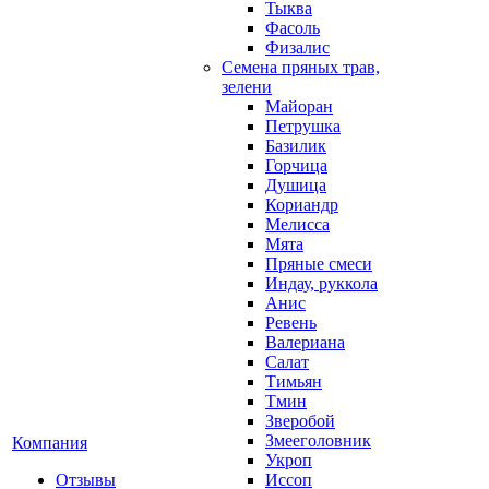
Тыква
Фасоль
Физалис
Семена пряных трав,
зелени
Майоран
Петрушка
Базилик
Горчица
Душица
Кориандр
Мелисса
Мята
Пряные смеси
Индау, руккола
Анис
Ревень
Валериана
Салат
Тимьян
Тмин
Зверобой
Змееголовник
Компания
Укроп
Отзывы
Иссоп