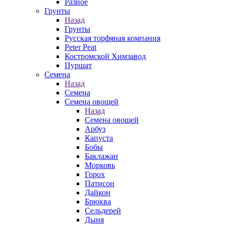
Разное
Грунты
Назад
Грунты
Русская торфяная компания
Peter Peat
Костромской Химзавод
Пуршат
Семена
Назад
Семена
Семена овощей
Назад
Семена овощей
Арбуз
Капуста
Бобы
Баклажан
Морковь
Горох
Патисон
Дайкон
Брюква
Сельдерей
Дыня