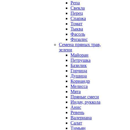
Репа
Свекла
Перец
Спаржа
Томат
Тыква
Фасоль
Физалис
Семена пряных трав,
зелени
Майоран
Петрушка
Базилик
Горчица
Душица
Кориандр
Мелисса
Мята
Пряные смеси
Индау, руккола
Анис
Ревень
Валериана
Салат
Тимьян