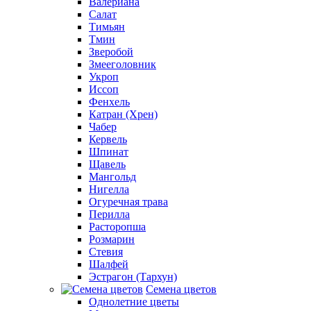
Валериана
Салат
Тимьян
Тмин
Зверобой
Змееголовник
Укроп
Иссоп
Фенхель
Катран (Хрен)
Чабер
Кервель
Шпинат
Щавель
Мангольд
Нигелла
Огуречная трава
Перилла
Расторопша
Розмарин
Стевия
Шалфей
Эстрагон (Тархун)
Семена цветов
Однолетние цветы