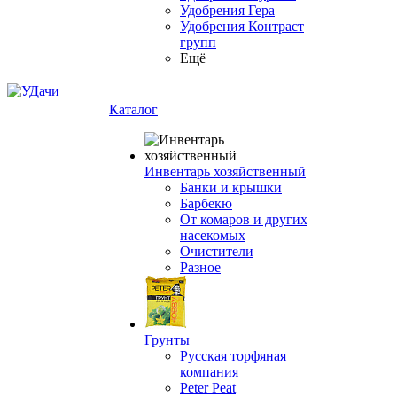
Удобрения Гера
Удобрения Контраст
групп
Ещё
Каталог
Инвентарь хозяйственный
Банки и крышки
Барбекю
От комаров и других
насекомых
Очистители
Разное
Грунты
Русская торфяная
компания
Peter Peat