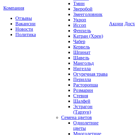
Тмин
Компания
Зверобой
Змееголовник
Отзывы
Укроп
Вакансии
Акции
Дост
Иссоп
Новости
Фенхель
Политика
Катран (Хрен)
Чабер
Кервель
Шпинат
Щавель
Мангольд
Нигелла
Огуречная трава
Перилла
Расторопша
Розмарин
Стевия
Шалфей
Эстрагон
(Тархун)
Семена цветов
Однолетние
цветы
Многолетние