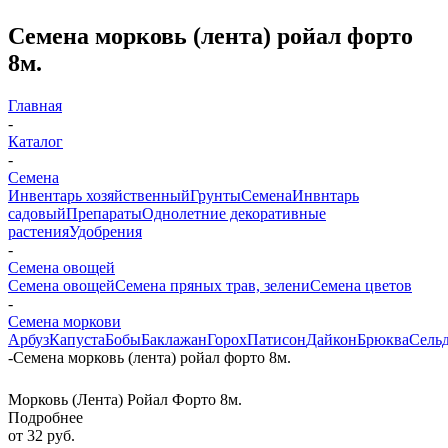
Семена морковь (лента) ройал форто
8м.
Главная
-
Каталог
-
Семена
Инвентарь хозяйственный
Грунты
Семена
Инвнтарь
садовый
Препараты
Однолетние декоративные
растения
Удобрения
-
Семена овощей
Семена овощей
Семена пряных трав, зелени
Семена цветов
-
Семена моркови
Арбуз
Капуста
Бобы
Баклажан
Горох
Патисон
Дайкон
Брюква
Сель
-
Семена морковь (лента) ройал форто 8м.
Морковь (Лента) Ройал Форто 8м.
Подробнее
от
32 руб.