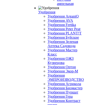
ампельная
Удобрения
Удобрения ArganiQ
Удобрения AVA
Удобрения Fertika
Удобрения Peter Peat
Удобрения PLANT!T
Удобрения Буйские
Удобрения Зеленая
Аптека Садовода
Удобрения Мастер
Класс
Удобрения ОЖЗ
Кузнецова
Удобрения Ортон
Удобрения Экор-М
Удобрения
ЭМПРОИЗВОДСТВО
Удобрения Агрикола
Удобрения Биомастер
Удобрения Пуршат
Удобрения Гера
Удобрения Контраст
групп