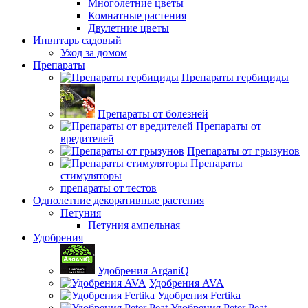
Многолетние цветы
Комнатные растения
Двулетние цветы
Инвнтарь садовый
Уход за домом
Препараты
Препараты гербициды
Препараты от болезней
Препараты от
вредителей
Препараты от грызунов
Препараты
стимуляторы
препараты от тестов
Однолетние декоративные растения
Петуния
Петуния ампельная
Удобрения
Удобрения ArganiQ
Удобрения AVA
Удобрения Fertika
Удобрения Peter Peat