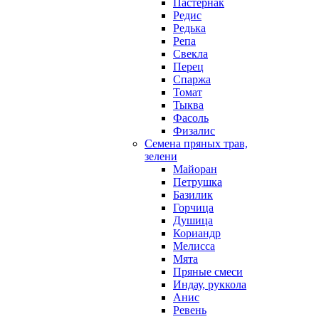
Пастернак
Редис
Редька
Репа
Свекла
Перец
Спаржа
Томат
Тыква
Фасоль
Физалис
Семена пряных трав,
зелени
Майоран
Петрушка
Базилик
Горчица
Душица
Кориандр
Мелисса
Мята
Пряные смеси
Индау, руккола
Анис
Ревень