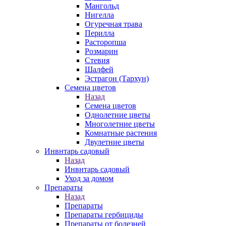
Мангольд
Нигелла
Огуречная трава
Перилла
Расторопша
Розмарин
Стевия
Шалфей
Эстрагон (Тархун)
Семена цветов
Назад
Семена цветов
Однолетние цветы
Многолетние цветы
Комнатные растения
Двулетние цветы
Инвнтарь садовый
Назад
Инвнтарь садовый
Уход за домом
Препараты
Назад
Препараты
Препараты гербициды
Препараты от болезней