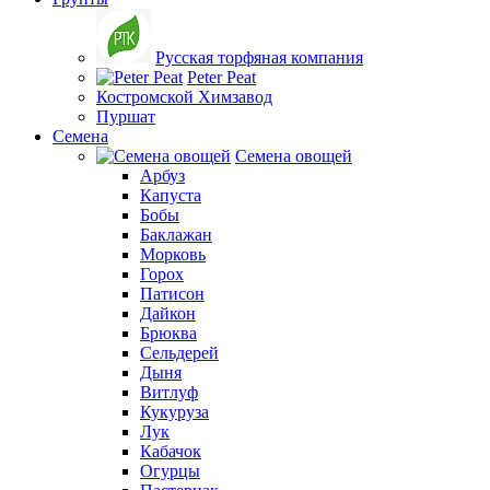
Русская торфяная компания
Peter Peat
Костромской Химзавод
Пуршат
Семена
Семена овощей
Арбуз
Капуста
Бобы
Баклажан
Морковь
Горох
Патисон
Дайкон
Брюква
Сельдерей
Дыня
Витлуф
Кукуруза
Лук
Кабачок
Огурцы