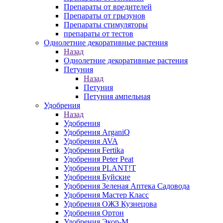
Препараты от вредителей
Препараты от грызунов
Препараты стимуляторы
препараты от тестов
Однолетние декоративные растения
Назад
Однолетние декоративные растения
Петуния
Назад
Петуния
Петуния ампельная
Удобрения
Назад
Удобрения
Удобрения ArganiQ
Удобрения AVA
Удобрения Fertika
Удобрения Peter Peat
Удобрения PLANT!T
Удобрения Буйские
Удобрения Зеленая Аптека Садовода
Удобрения Мастер Класс
Удобрения ОЖЗ Кузнецова
Удобрения Ортон
Удобрения Экор-М