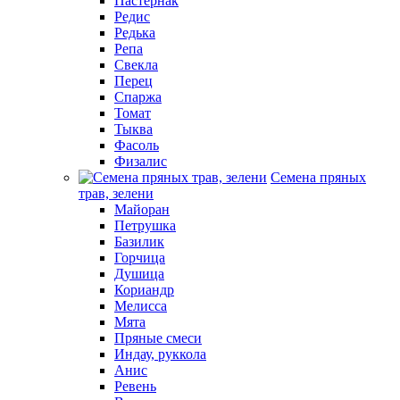
Пастернак
Редис
Редька
Репа
Свекла
Перец
Спаржа
Томат
Тыква
Фасоль
Физалис
Семена пряных
трав, зелени
Майоран
Петрушка
Базилик
Горчица
Душица
Кориандр
Мелисса
Мята
Пряные смеси
Индау, руккола
Анис
Ревень