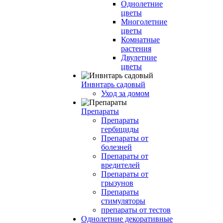
Однолетние
цветы
Многолетние
цветы
Комнатные
растения
Двулетние
цветы
Инвнтарь садовый
Уход за домом
Препараты
Препараты
гербициды
Препараты от
болезней
Препараты от
вредителей
Препараты от
грызунов
Препараты
стимуляторы
препараты от тестов
Однолетние декоративные