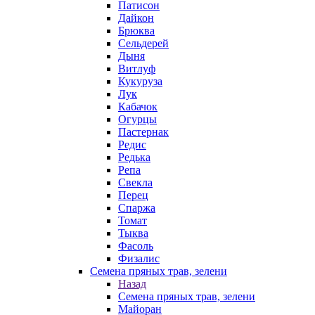
Патисон
Дайкон
Брюква
Сельдерей
Дыня
Витлуф
Кукуруза
Лук
Кабачок
Огурцы
Пастернак
Редис
Редька
Репа
Свекла
Перец
Спаржа
Томат
Тыква
Фасоль
Физалис
Семена пряных трав, зелени
Назад
Семена пряных трав, зелени
Майоран