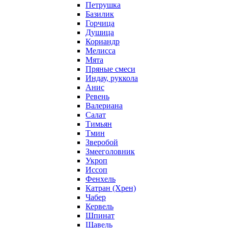
Петрушка
Базилик
Горчица
Душица
Кориандр
Мелисса
Мята
Пряные смеси
Индау, руккола
Анис
Ревень
Валериана
Салат
Тимьян
Тмин
Зверобой
Змееголовник
Укроп
Иссоп
Фенхель
Катран (Хрен)
Чабер
Кервель
Шпинат
Щавель