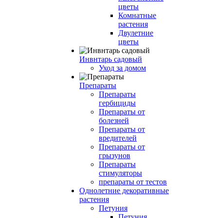
цветы
Комнатные
растения
Двулетние
цветы
Инвнтарь садовый
Уход за домом
Препараты
Препараты
гербициды
Препараты от
болезней
Препараты от
вредителей
Препараты от
грызунов
Препараты
стимуляторы
препараты от тестов
Однолетние декоративные
растения
Петуния
Петуния