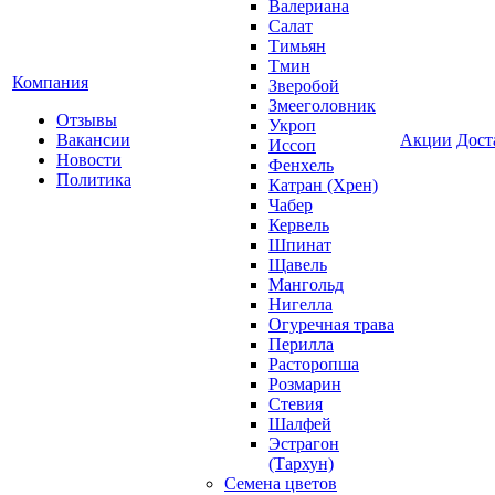
Валериана
Салат
Тимьян
Тмин
Компания
Зверобой
Змееголовник
Отзывы
Укроп
Вакансии
Акции
Дост
Иссоп
Новости
Фенхель
Политика
Катран (Хрен)
Чабер
Кервель
Шпинат
Щавель
Мангольд
Нигелла
Огуречная трава
Перилла
Расторопша
Розмарин
Стевия
Шалфей
Эстрагон
(Тархун)
Семена цветов