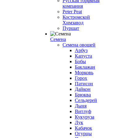
Русская торфяная
компания
Peter Peat
Костромской
Химзавод
Пуршат
Семена
Семена овощей
Арбуз
Капуста
Бобы
Баклажан
Морковь
Горох
Патисон
Дайкон
Брюква
Сельдерей
Дыня
Витлуф
Кукуруза
Лук
Кабачок
Огурцы