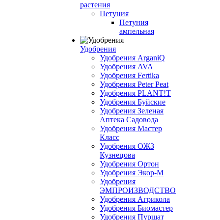
растения
Петуния
Петуния
ампельная
Удобрения
Удобрения ArganiQ
Удобрения AVA
Удобрения Fertika
Удобрения Peter Peat
Удобрения PLANT!T
Удобрения Буйские
Удобрения Зеленая
Аптека Садовода
Удобрения Мастер
Класс
Удобрения ОЖЗ
Кузнецова
Удобрения Ортон
Удобрения Экор-М
Удобрения
ЭМПРОИЗВОДСТВО
Удобрения Агрикола
Удобрения Биомастер
Удобрения Пуршат