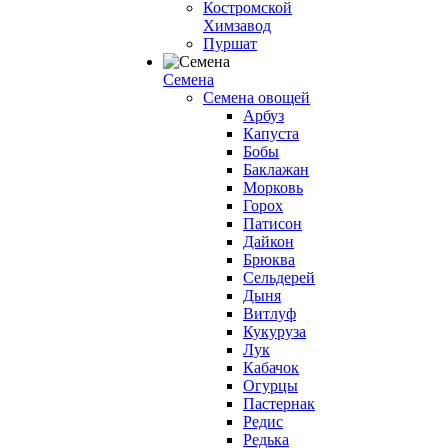
Костромской
Химзавод
Пуршат
Семена
Семена овощей
Арбуз
Капуста
Бобы
Баклажан
Морковь
Горох
Патисон
Дайкон
Брюква
Сельдерей
Дыня
Витлуф
Кукуруза
Лук
Кабачок
Огурцы
Пастернак
Редис
Редька