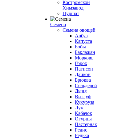
Костромской
Химзавод
Пуршат
Семена
Семена овощей
Арбуз
Капуста
Бобы
Баклажан
Морковь
Горох
Патисон
Дайкон
Брюква
Сельдерей
Дыня
Витлуф
Кукуруза
Лук
Кабачок
Огурцы
Пастернак
Редис
Редька