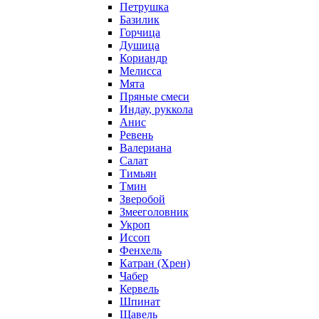
Петрушка
Базилик
Горчица
Душица
Кориандр
Мелисса
Мята
Пряные смеси
Индау, руккола
Анис
Ревень
Валериана
Салат
Тимьян
Тмин
Зверобой
Змееголовник
Укроп
Иссоп
Фенхель
Катран (Хрен)
Чабер
Кервель
Шпинат
Щавель