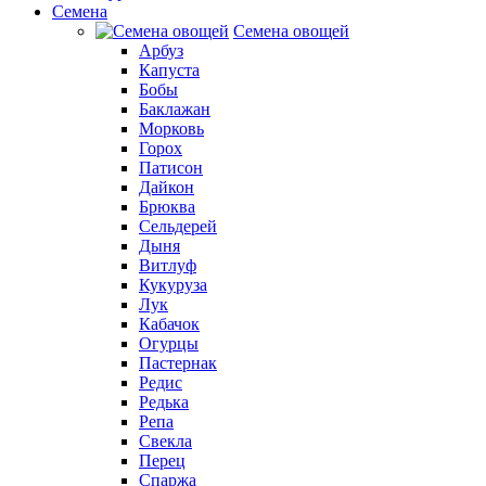
Семена
Семена овощей
Арбуз
Капуста
Бобы
Баклажан
Морковь
Горох
Патисон
Дайкон
Брюква
Сельдерей
Дыня
Витлуф
Кукуруза
Лук
Кабачок
Огурцы
Пастернак
Редис
Редька
Репа
Свекла
Перец
Спаржа