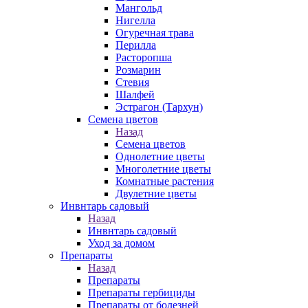
Мангольд
Нигелла
Огуречная трава
Перилла
Расторопша
Розмарин
Стевия
Шалфей
Эстрагон (Тархун)
Семена цветов
Назад
Семена цветов
Однолетние цветы
Многолетние цветы
Комнатные растения
Двулетние цветы
Инвнтарь садовый
Назад
Инвнтарь садовый
Уход за домом
Препараты
Назад
Препараты
Препараты гербициды
Препараты от болезней