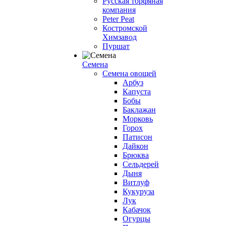
Русская торфяная
компания
Peter Peat
Костромской
Химзавод
Пуршат
Семена
Семена овощей
Арбуз
Капуста
Бобы
Баклажан
Морковь
Горох
Патисон
Дайкон
Брюква
Сельдерей
Дыня
Витлуф
Кукуруза
Лук
Кабачок
Огурцы