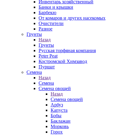
Инвентарь хозяйственный
Банки и крышки
Барбекю
От комаров и других насекомых
Очистители
Разное
Грунты
Назад
Грунты
Русская торфяная компания
Peter Peat
Костромской Химзавод
Пуршат
Семена
Назад
Семена
Семена овощей
Назад
Семена овощей
Арбуз
Капуста
Бобы
Баклажан
Морковь
Горох