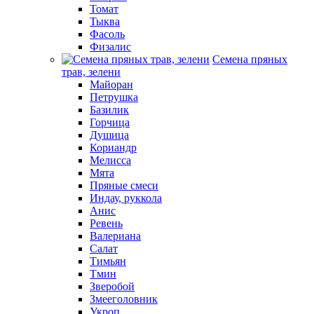
Томат
Тыква
Фасоль
Физалис
Семена пряных
трав, зелени
Майоран
Петрушка
Базилик
Горчица
Душица
Кориандр
Мелисса
Мята
Пряные смеси
Индау, руккола
Анис
Ревень
Валериана
Салат
Тимьян
Тмин
Зверобой
Змееголовник
Укроп