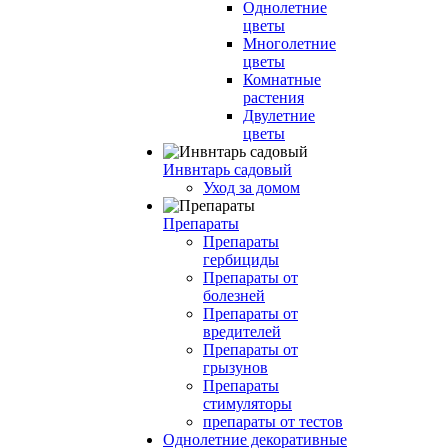
Однолетние
цветы
Многолетние
цветы
Комнатные
растения
Двулетние
цветы
Инвнтарь садовый
Уход за домом
Препараты
Препараты
гербициды
Препараты от
болезней
Препараты от
вредителей
Препараты от
грызунов
Препараты
стимуляторы
препараты от тестов
Однолетние декоративные