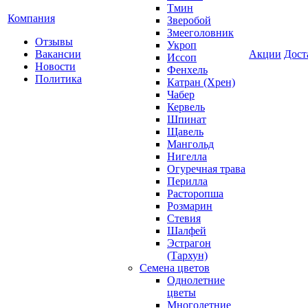
Тмин
Компания
Зверобой
Змееголовник
Отзывы
Укроп
Вакансии
Акции
Дост
Иссоп
Новости
Фенхель
Политика
Катран (Хрен)
Чабер
Кервель
Шпинат
Щавель
Мангольд
Нигелла
Огуречная трава
Перилла
Расторопша
Розмарин
Стевия
Шалфей
Эстрагон
(Тархун)
Семена цветов
Однолетние
цветы
Многолетние