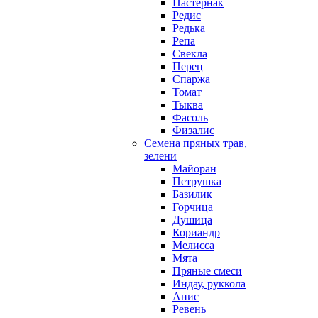
Пастернак
Редис
Редька
Репа
Свекла
Перец
Спаржа
Томат
Тыква
Фасоль
Физалис
Семена пряных трав,
зелени
Майоран
Петрушка
Базилик
Горчица
Душица
Кориандр
Мелисса
Мята
Пряные смеси
Индау, руккола
Анис
Ревень