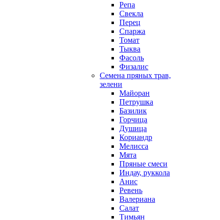
Репа
Свекла
Перец
Спаржа
Томат
Тыква
Фасоль
Физалис
Семена пряных трав,
зелени
Майоран
Петрушка
Базилик
Горчица
Душица
Кориандр
Мелисса
Мята
Пряные смеси
Индау, руккола
Анис
Ревень
Валериана
Салат
Тимьян