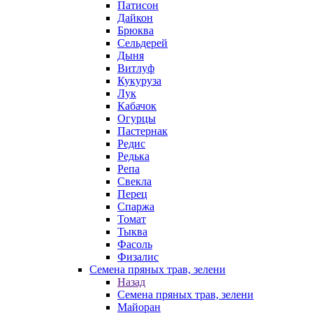
Патисон
Дайкон
Брюква
Сельдерей
Дыня
Витлуф
Кукуруза
Лук
Кабачок
Огурцы
Пастернак
Редис
Редька
Репа
Свекла
Перец
Спаржа
Томат
Тыква
Фасоль
Физалис
Семена пряных трав, зелени
Назад
Семена пряных трав, зелени
Майоран