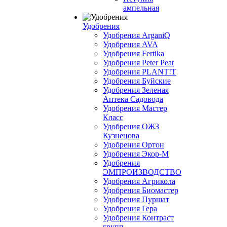
ампельная
Удобрения
Удобрения ArganiQ
Удобрения AVA
Удобрения Fertika
Удобрения Peter Peat
Удобрения PLANT!T
Удобрения Буйские
Удобрения Зеленая
Аптека Садовода
Удобрения Мастер
Класс
Удобрения ОЖЗ
Кузнецова
Удобрения Ортон
Удобрения Экор-М
Удобрения
ЭМПРОИЗВОДСТВО
Удобрения Агрикола
Удобрения Биомастер
Удобрения Пуршат
Удобрения Гера
Удобрения Контраст
групп