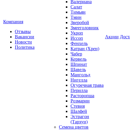
Валериана
Салат
Тимьян
Тмин
Компания
Зверобой
Змееголовник
Отзывы
Укроп
Вакансии
Акции
Дост
Иссоп
Новости
Фенхель
Политика
Катран (Хрен)
Чабер
Кервель
Шпинат
Щавель
Мангольд
Нигелла
Огуречная трава
Перилла
Расторопша
Розмарин
Стевия
Шалфей
Эстрагон
(Тархун)
Семена цветов