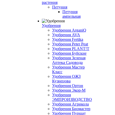
растения
Петуния
Петуния
ампельная
Удобрения
Удобрения ArganiQ
Удобрения AVA
Удобрения Fertika
Удобрения Peter Peat
Удобрения PLANT!T
Удобрения Буйские
Удобрения Зеленая
Аптека Садовода
Удобрения Мастер
Класс
Удобрения ОЖЗ
Кузнецова
Удобрения Ортон
Удобрения Экор-М
Удобрения
ЭМПРОИЗВОДСТВО
Удобрения Агрикола
Удобрения Биомастер
Удобрения Пуршат