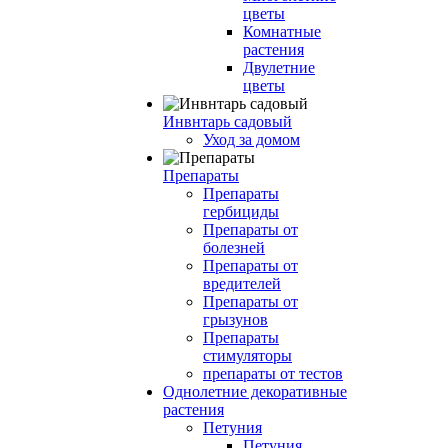
цветы
Комнатные
растения
Двулетние
цветы
Инвнтарь садовый
Уход за домом
Препараты
Препараты
гербициды
Препараты от
болезней
Препараты от
вредителей
Препараты от
грызунов
Препараты
стимуляторы
препараты от тестов
Однолетние декоративные
растения
Петуния
Петуния