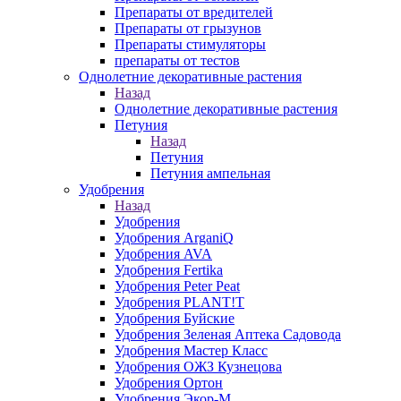
Препараты от вредителей
Препараты от грызунов
Препараты стимуляторы
препараты от тестов
Однолетние декоративные растения
Назад
Однолетние декоративные растения
Петуния
Назад
Петуния
Петуния ампельная
Удобрения
Назад
Удобрения
Удобрения ArganiQ
Удобрения AVA
Удобрения Fertika
Удобрения Peter Peat
Удобрения PLANT!T
Удобрения Буйские
Удобрения Зеленая Аптека Садовода
Удобрения Мастер Класс
Удобрения ОЖЗ Кузнецова
Удобрения Ортон
Удобрения Экор-М