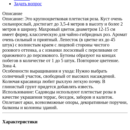
Задать вопрос
Описание
Описание: Это крупноцветковая плетистая роза. Куст очень
сильнорослый, достигает до 3,5-4 метров в высоту и более 2
метров в ширину. Махровый цветок диаметром 12-15 см
имеет форму, классическую для чайно-гибридных роз. Аромат
очень сильный и приятный. Лепесток (в цветке их до 45
штук) с волнистым краем с лицевой стороны чистого
розового оттенка, а с изнанки лососевый с переливами от
оранжевого до персикового. Бутоны образуют на концах
побегов в количестве от 1 до 5 штук. Повторное цветение.
Зона 4.
Особенности выращивания и ухода: Нужно выбрать
солнечный участок, свободный от высоких насаждений.
Колючая красавица любит рыхлую легкую почву. В
глинистый грунт придется добавлять известь.
Использование: Садоводы используют плетистые розы в
качестве украшения террас, беседок, заборов и калиток.
Оплетают арки, всевозможные опоры, декоративные поручни,
балконы и колонны зданий.
Характеристики