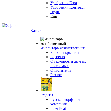
Удобрения Гера
Удобрения Контраст
групп
Ещё
Каталог
Инвентарь хозяйственный
Банки и крышки
Барбекю
От комаров и других
насекомых
Очистители
Разное
Грунты
Русская торфяная
компания
Peter Peat