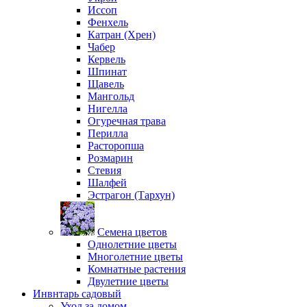
Иссоп
Фенхель
Катран (Хрен)
Чабер
Кервель
Шпинат
Щавель
Мангольд
Нигелла
Огуречная трава
Перилла
Расторопша
Розмарин
Стевия
Шалфей
Эстрагон (Тархун)
Семена цветов
Однолетние цветы
Многолетние цветы
Комнатные растения
Двулетние цветы
Инвнтарь садовый
Уход за домом